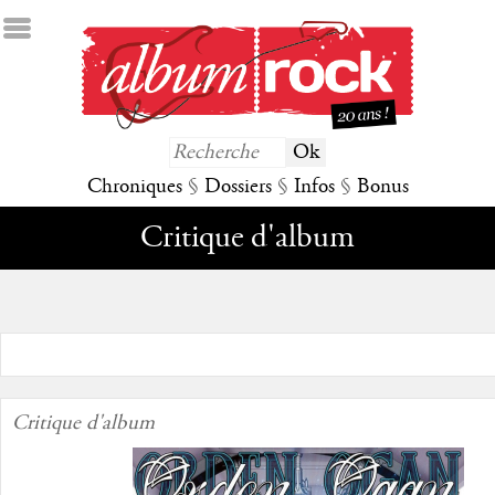
Chroniques
§
Dossiers
§
Infos
§
Bonus
Critique d'album
Critique d'album