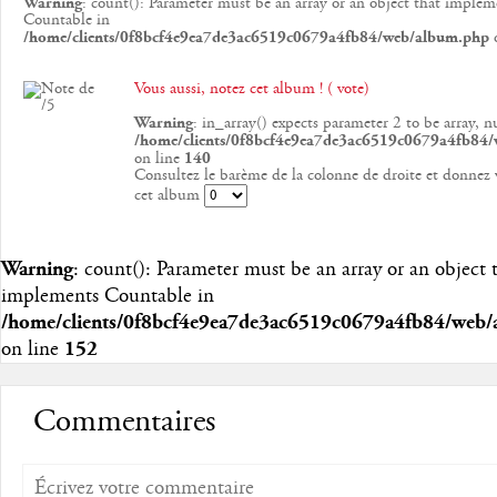
Warning
: count(): Parameter must be an array or an object that implem
Countable in
/home/clients/0f8bcf4e9ea7de3ac6519c0679a4fb84/web/album.php
o
Vous aussi, notez cet album ! ( vote)
Warning
: in_array() expects parameter 2 to be array, n
/home/clients/0f8bcf4e9ea7de3ac6519c0679a4fb84
on line
140
Consultez le barème de la colonne de droite et donnez 
cet album
Warning
: count(): Parameter must be an array or an object 
implements Countable in
/home/clients/0f8bcf4e9ea7de3ac6519c0679a4fb84/web
on line
152
Commentaires