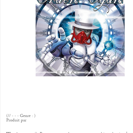
(// - - - Genre : )
Produit par