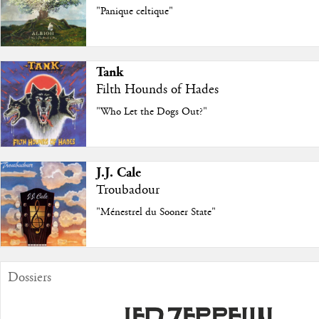
"Panique celtique"
Tank
Filth Hounds of Hades
"Who Let the Dogs Out?"
J.J. Cale
Troubadour
"Ménestrel du Sooner State"
Dossiers