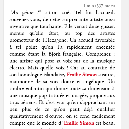
1 min
(
337
mots)
"Au génie !"
a-t-on crié. Tel fut l’accueil,
souvenez-vous, de cette surprenante artiste aussi
inventive que touchante. Elle venait de se glisser,
menue qu’elle était, au top des artistes
prometteur de l’Hexagone. Un accueil favorable
à tel point qu’on l’a rapidement encensée
comme étant la Björk française. Comprenez :
une artiste qui pose sa voix sur de la musique
électro. Mais quelle voix ! Car au contraire de
son homologue islandaise,
Emilie Simon
susurre,
marmonne de sa voix douce et angélique. Un
timbre enfantin qui donne toute sa dimension à
une musique pop triturée et imagée, propice aux
trips aériens. Et c’est vrai qu’en s’approchant un
peu plus de ce qu’on peut déjà qualifier
qualitativement d’œuvre, on se rend facilement
compte que le monde d’
Emilie Simon
est beau,