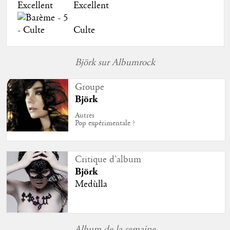
Excellent
Culte
Björk sur Albumrock
Groupe
Björk
Autres
Pop expérimentale ?
Critique d'album
Björk
Medùlla
Album de la semaine