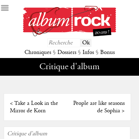
Chroniques
§
Dossiers
§
Infos
§
Bonus
Critique d'album
<
Take a Look in the
People are like seasons
Mirror de Korn
de Sophia
>
Critique d'album