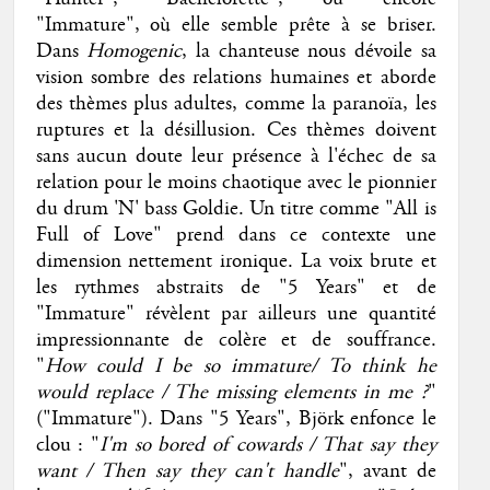
"Immature", où elle semble prête à se briser.
Dans
Homogenic
, la chanteuse nous dévoile sa
vision sombre des relations humaines et aborde
des thèmes plus adultes, comme la paranoïa, les
ruptures et la désillusion. Ces thèmes doivent
sans aucun doute leur présence à l'échec de sa
relation pour le moins chaotique avec le pionnier
du drum 'N' bass Goldie. Un titre comme "All is
Full of Love" prend dans ce contexte une
dimension nettement ironique. La voix brute et
les rythmes abstraits de "5 Years" et de
"Immature" révèlent par ailleurs une quantité
impressionnante de colère et de souffrance.
"
How could I be so immature/ To think he
would replace / The missing elements in me ?
"
("Immature"). Dans "5 Years", Björk enfonce le
clou : "
I'm so bored of cowards / That say they
want / Then say they can't handle
", avant de