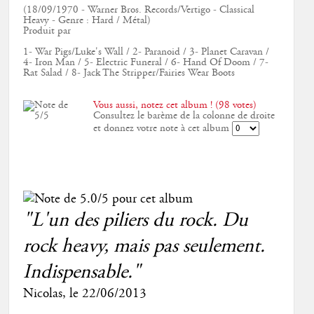
(18/09/1970 - Warner Bros. Records/Vertigo - Classical
Heavy - Genre : Hard / Métal)
Produit par
1- War Pigs/Luke's Wall / 2- Paranoid / 3- Planet Caravan /
4- Iron Man / 5- Electric Funeral / 6- Hand Of Doom / 7-
Rat Salad / 8- Jack The Stripper/Fairies Wear Boots
Vous aussi, notez cet album ! (98 votes)
Consultez le barème de la colonne de droite
et donnez votre note à cet album
"L'un des piliers du rock. Du
rock heavy, mais pas seulement.
Indispensable."
Nicolas
, le
22/06/2013