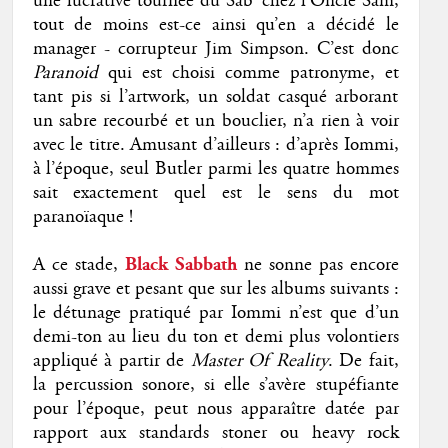
une lucrative tournée du Sab’ chez l’Oncle Sam,
tout de moins est-ce ainsi qu’en a décidé le
manager - corrupteur Jim Simpson. C’est donc
Paranoid
qui est choisi comme patronyme, et
tant pis si l’artwork, un soldat casqué arborant
un sabre recourbé et un bouclier, n’a rien à voir
avec le titre. Amusant d’ailleurs : d’après Iommi,
à l’époque, seul Butler parmi les quatre hommes
sait exactement quel est le sens du mot
paranoïaque !
A ce stade,
Black Sabbath
ne sonne pas encore
aussi grave et pesant que sur les albums suivants :
le détunage pratiqué par Iommi n’est que d’un
demi-ton au lieu du ton et demi plus volontiers
appliqué à partir de
Master Of Reality
. De fait,
la percussion sonore, si elle s’avère stupéfiante
pour l’époque, peut nous apparaître datée par
rapport aux standards stoner ou heavy rock