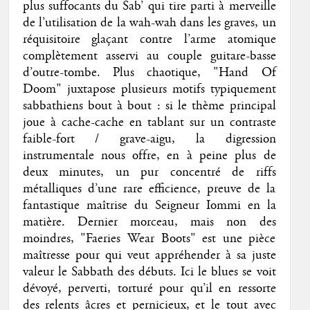
plus suffocants du Sab’ qui tire parti à merveille
de l’utilisation de la wah-wah dans les graves, un
réquisitoire glaçant contre l’arme atomique
complètement asservi au couple guitare-basse
d’outre-tombe. Plus chaotique, "Hand Of
Doom" juxtapose plusieurs motifs typiquement
sabbathiens bout à bout : si le thème principal
joue à cache-cache en tablant sur un contraste
faible-fort / grave-aigu, la digression
instrumentale nous offre, en à peine plus de
deux minutes, un pur concentré de riffs
métalliques d’une rare efficience, preuve de la
fantastique maîtrise du Seigneur Iommi en la
matière. Dernier morceau, mais non des
moindres, "Faeries Wear Boots" est une pièce
maîtresse pour qui veut appréhender à sa juste
valeur le Sabbath des débuts. Ici le blues se voit
dévoyé, perverti, torturé pour qu’il en ressorte
des relents âcres et pernicieux, et le tout avec