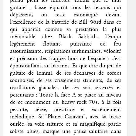
prend plein les mirettes. Tandis que le mur
guitare - basse équarrit tous les recoins qui
dépassent, on reste estomaqué devant
l’excellence de la batterie de Bill Ward dans ce
qui apparaît comme sa prestation la plus
mémorable chez Black Sabbath. Tempo
légèrement flottant, puissance de feu
assourdissante, respirations surhumaines, vélocité
et précision des frappes hors de l’espace : c’est
époustouflant, au bas mot. Et que dire du jeu de
guitare de Iommi, de ses décharges de cordes
sournoises, de ses crissements stridents, de ses
oscillations glaciales, de ses soli resserrés et
percutants ? Toute la face A se place au niveau
de ce monument du heavy rock 70’s, à la fois
pesante, aérée, novatrice et extrêmement
mélodique. Si "Planet Caravan", avec sa basse
ourlée, sa voix triturée et sa magnifique partie
soliste blues, marque une pause salutaire dans