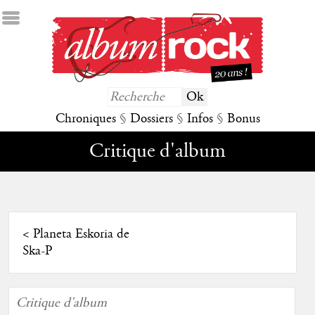
Chroniques
§
Dossiers
§
Infos
§
Bonus
Critique d'album
<
Planeta Eskoria de
Ska-P
Critique d'album