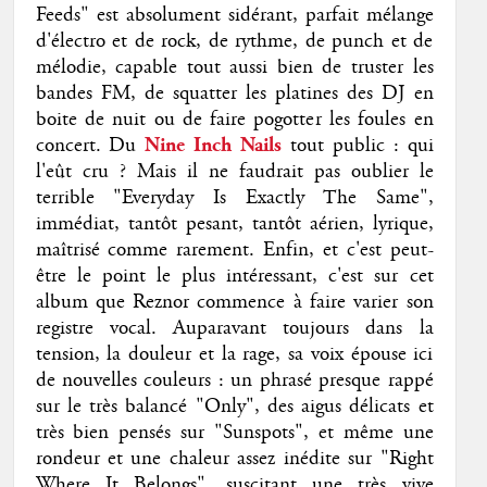
Feeds" est absolument sidérant, parfait mélange
d'électro et de rock, de rythme, de punch et de
mélodie, capable tout aussi bien de truster les
bandes FM, de squatter les platines des DJ en
boite de nuit ou de faire pogotter les foules en
concert. Du
Nine Inch Nails
tout public : qui
l'eût cru ? Mais il ne faudrait pas oublier le
terrible "Everyday Is Exactly The Same",
immédiat, tantôt pesant, tantôt aérien, lyrique,
maîtrisé comme rarement. Enfin, et c'est peut-
être le point le plus intéressant, c'est sur cet
album que Reznor commence à faire varier son
registre vocal. Auparavant toujours dans la
tension, la douleur et la rage, sa voix épouse ici
de nouvelles couleurs : un phrasé presque rappé
sur le très balancé "Only", des aigus délicats et
très bien pensés sur "Sunspots", et même une
rondeur et une chaleur assez inédite sur "Right
Where It Belongs", suscitant une très vive