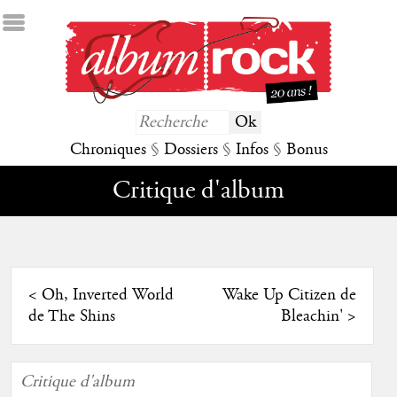
Chroniques
§
Dossiers
§
Infos
§
Bonus
Critique d'album
<
Oh, Inverted World
Wake Up Citizen de
de The Shins
Bleachin'
>
Critique d'album