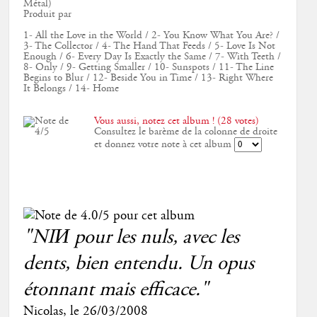
Métal)
Produit par
1- All the Love in the World / 2- You Know What You Are? /
3- The Collector / 4- The Hand That Feeds / 5- Love Is Not
Enough / 6- Every Day Is Exactly the Same / 7- With Teeth /
8- Only / 9- Getting Smaller / 10- Sunspots / 11- The Line
Begins to Blur / 12- Beside You in Time / 13- Right Where
It Belongs / 14- Home
Vous aussi, notez cet album ! (28 votes)
Consultez le barème de la colonne de droite
et donnez votre note à cet album
"NIИ pour les nuls, avec les
dents, bien entendu. Un opus
étonnant mais efficace."
Nicolas
, le
26/03/2008