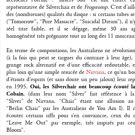
représentative de Silverchair et de
Frogstomp
. C’est d’ail
des (nombreuses) qualités du disque : si certains tubes s
(”Tomorrow”, “Pure Massacre”, “Suicidal Dream”), il n’
réel titre faible, et il se dégage, même 30 ans a
homogénéité très prégnante tout au long des 11 morceau
En terme de compositions, les Australiens ne révolutio
(à la fois qui peut se targuer du contraire à leur âge),
grunge rock alternatif est d’une efficacité redoutable, 
plus loin qu’une simple resucée de
Nirvana
, ce qu’un b
d’étroits d’esprits (et sans doute un peu jaloux) leur re
en 1995.
Oui, les Silverchair ont beaucoup écouté l
Cobain
, (dans leur nom ”Silver” fait référence à l
“Sliver” de Nirvana, “Chair” étant une allusion a
“Berlin Chair” par les Australiens de You Am I). Il n
écouter certains riffs pour s’en convaincre, ceux du r
“Leave Me Out” par exemple, très inspirés par ce
Bloom”.