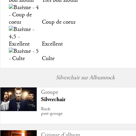
Très bon album
Coup de coeur
Excellent
Culte
Silverchair sur Albumrock
Groupe
Silverchair
Rock
post-grunge
Critique d'album