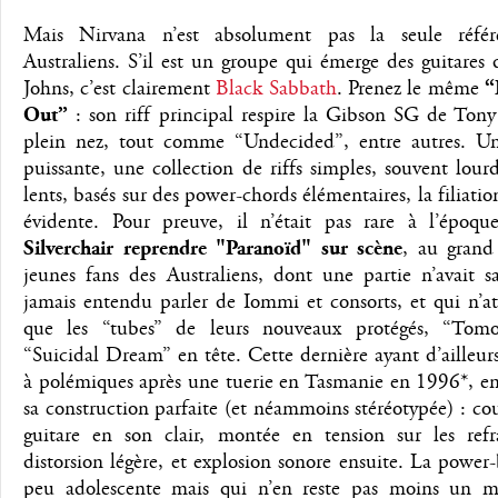
Mais Nirvana n’est absolument pas la seule référ
Australiens. S’il est un groupe qui émerge des guitares
Johns, c’est clairement
Black Sabbath
. Prenez le même
“
Out”
: son riff principal respire la Gibson SG de Ton
plein nez, tout comme “Undecided”, entre autres. Un
puissante, une collection de riffs simples, souvent lourd
lents, basés sur des power-chords élémentaires, la filiation
évidente. Pour preuve, il n’était pas rare à l’époqu
Silverchair reprendre "Paranoïd" sur scène
, au gran
jeunes fans des Australiens, dont une partie n’avait s
jamais entendu parler de Iommi et consorts, et qui n’a
que les “tubes” de leurs nouveaux protégés, “Tom
“Suicidal Dream” en tête. Cette dernière ayant d’ailleurs
à polémiques après une tuerie en Tasmanie en 1996*, en
sa construction parfaite (et néammoins stéréotypée) : co
guitare en son clair, montée en tension sur les refr
distorsion légère, et explosion sonore ensuite. La power
peu adolescente mais qui n’en reste pas moins un 