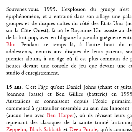
Souvenez-vous. 1995. L’explosion du grunge n’est
épiphénomène, et a entrainé dans son sillage une pal
groupes et de disques cultes du côté des Etats-Unis (
sur la Côte Ouest), là où le Royaume-Uni assiste au dé
de la brit-pop, avec en filigrane la pseudo guéguerre ent
Blur.
Pendant ce temps là, à l’autre bout du 
adolescents, nourris aux disques de leurs parents, sor
premier album, à un âge où il est plus commun de p
heures devant une console de jeu que devant une c
studio d’enregistrement.
15 ans
. C’est l’âge qu’ont Daniel Johns (chant et guita
Joannou (basse) et Ben Gillies (batterie) en 199
Australiens se connaissent depuis l’école primair
commencé à gratouiller ensemble au sein des Innocent 
(aucun lien avec
Ben Harper
), où ils révisent leurs 
reprenant des classiques de la sainte trinité britann
Zeppelin
,
Black Sabbath
et
Deep Purple
, qu’ils connais