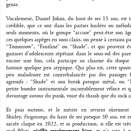
genre.
Vocalement, Daniel Johns, du haut de ses 15 ans, est t
crédible, que ce soit dans les parties hurlées ou mélod
seuls moments, où le groupe “accuse” peut-être son âge
ces quelques arpèges en sons clairs, on pense à certains pa
“Tomorrow”, “Fautline” ou “Shade”, et qui peuvent év
guitares d’adolescents répétant dans le sous-sol des par
encore une fois, cela participe au charme du disque
histoire quelque peu atypique. Qui plus est, cette spon
peu maladroite est contrebalancée par des passages 
agressifs : “Shade” et son break presque métal, ou
petite bombe instrumentale incroyablement véloce et q
davantage autour du punk, voire du thrash que du rock al
Et puis surtout, et le mérite en revient sûremen
Shirley,
Frogstomp
, du haut de ses presque 30 ans, est 
sacrée claque en 2022, et sa production, si elle est tr
mid 90ies,
vieillit extrêmement bien
, et n’a rien à e