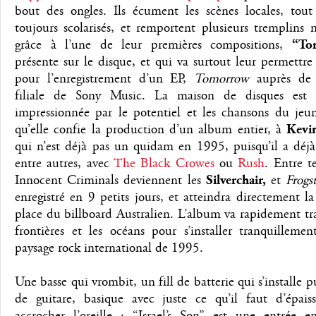
bout des ongles. Ils écument les scènes locales, tout
toujours scolarisés, et remportent plusieurs tremplins 
grâce à l’une de leur premières compositions,
“To
présente sur le disque, et qui va surtout leur permettre
pour l’enregistrement d’un EP,
Tomorrow
auprès de
filiale de Sony Music. La maison de disques est 
impressionnée par le potentiel et les chansons du jeu
qu’elle confie la production d’un album entier, à
Kevin
qui n’est déjà pas un quidam en 1995, puisqu’il a déjà 
entre autres, avec
The Black Crowes
ou
Rush
. Entre t
Innocent Criminals deviennent les
Silverchair,
et
Frog
enregistré en 9 petits jours, et atteindra directement l
place du billboard Australien. L’album va rapidement tra
frontières et les océans pour s’installer tranquilleme
paysage rock international de 1995.
Une basse qui vrombit, un fill de batterie qui s’installe pu
de guitare, basique avec juste ce qu’il faut d’épais
accrocher l’oreille : “Israel’s Son” est une entrée e