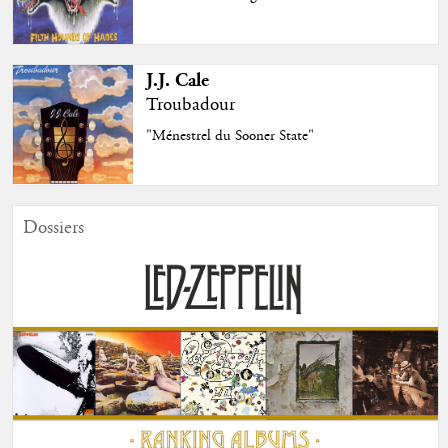
J.J. Cale
Troubadour
"Ménestrel du Sooner State"
Dossiers