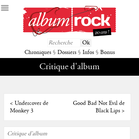
Chroniques
§
Dossiers
§
Infos
§
Bonus
Critique d'album
<
Undercover de
Good Bad Not Evil de
Monkey 3
Black Lips
>
Critique d'album