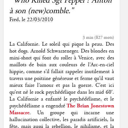
"Who Killed Sgt Pepper ? Anton
à son (new)comble."
Fred
, le
22/03/2010
3 min
(
827
mots)
La Californie. Le soleil qui pique la peau. Des
hot dogs. Arnold Schwarzeneger. Des blondes en
mini-short qui font du roller à Venice, avec des
maillots de bain aux couleurs de l’Arc-en-ciel
hippie, comme s'il fallait rappeler inutilement à
travers une poitrine généreuse et ferme qu’il vaut
mieux faire l’amour et pas la guerre. C’est ici
qu’est né le rock psychédélique dans les mid 60′.
La Californie a enfanté le psychédélisme, et le
psychédélisme a engendré
The Brian Jonestown
Massacre
. Un groupe qui incarne une
hallucination collective, les paradis artificiels, la
fête, mais aussi la rebellion, le nihilisme, et la