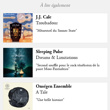
À lire également
J.J. Cale
Troubadour
"Ménestrel du Sooner State"
Sleeping Pulse
Dreams & Limitations
"Second souffle pour le rock ténébreux de la
paire Moss-Fazendeiro"
Onségen Ensemble
A Tale
"Une belle histoire"