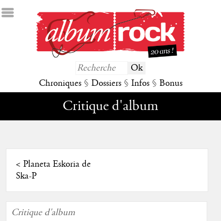
Chroniques
§
Dossiers
§
Infos
§
Bonus
Critique d'album
<
Planeta Eskoria de
Ska-P
Critique d'album