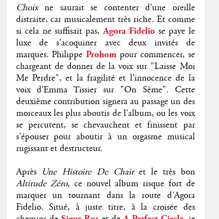
Choix
ne saurait se contenter d'une oreille
distraite, car musicalement très riche. Et comme
si cela ne suffisait pas,
Agora Fidelio
se paye le
luxe de s'acoquiner avec deux invités de
marques. Philippe
Prohom
pour commencer, se
chargeant de donner de la voix sur "Laisse Moi
Me Perdre", et la fragilité et l'innocence de la
voix d'Emma Tissier sur "On Sème". Cette
deuxième contribution signera au passage un des
morceaux les plus aboutis de l'album, ou les voix
se percutent, se chevauchent et finissent par
s'épouser pour aboutir à un orgasme musical
rugissant et destructeur.
Après
Une Histoire De Chair
et le très bon
Altitude Zéro
, ce nouvel album risque fort de
marquer un tournant dans la route d'Agora
Fidelio. Situé, à juste titre, à la croisée des
chemins de
Sigur Ros
et de
A Perfect Circle
, je