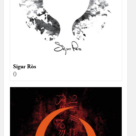
Sigur Ròs
()