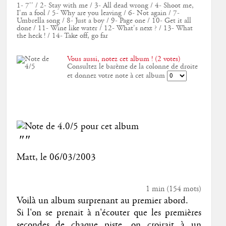
1- 7'' / 2- Stay with me / 3- All dead wrong / 4- Shoot me,
I'm a fool / 5- Why are you leaving / 6- Not again / 7-
Umbrella song / 8- Just a boy / 9- Page one / 10- Get it all
done / 11- Wine like water / 12- What's next ? / 13- What
the heck ! / 14- Take off, go far
Vous aussi, notez cet album ! (2 votes)
Consultez le barème de la colonne de droite
et donnez votre note à cet album
""
Matt
, le
06/03/2003
1 min
(
154
mots)
Voilà un album surprenant au premier abord.
Si l'on se prenait à n'écouter que les premières
secondes de chaque piste, on croirait à un