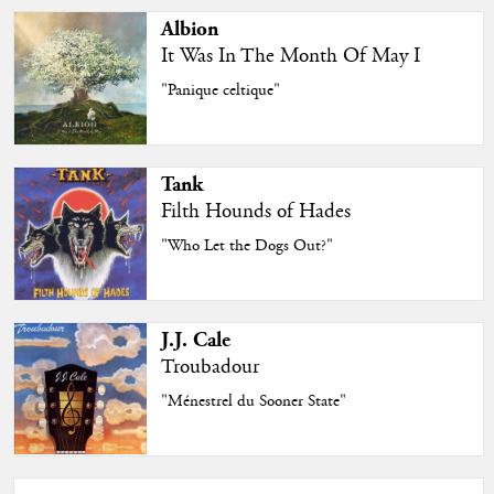
Albion
It Was In The Month Of May I
"Panique celtique"
Tank
Filth Hounds of Hades
"Who Let the Dogs Out?"
J.J. Cale
Troubadour
"Ménestrel du Sooner State"