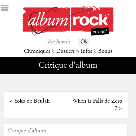
Chroniques
§
Dossiers
§
Infos
§
Bonus
Critique d'album
<
Yoko de Beulah
When It Falls de Zero
7
>
Critique d'album