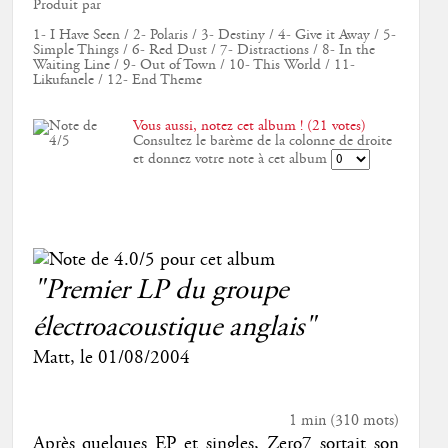
Produit par
1- I Have Seen / 2- Polaris / 3- Destiny / 4- Give it Away / 5-
Simple Things / 6- Red Dust / 7- Distractions / 8- In the
Waiting Line / 9- Out of Town / 10- This World / 11-
Likufanele / 12- End Theme
Vous aussi, notez cet album ! (21 votes)
Consultez le barème de la colonne de droite
et donnez votre note à cet album
"Premier LP du groupe
électroacoustique anglais"
Matt
, le
01/08/2004
1 min
(
310
mots)
Après quelques EP et singles, Zero7 sortait son