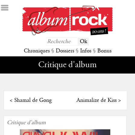
Chroniques
§
Dossiers
§
Infos
§
Bonus
Critique d'album
<
Shamal de Gong
Animalize de Kiss
>
Critique d'album