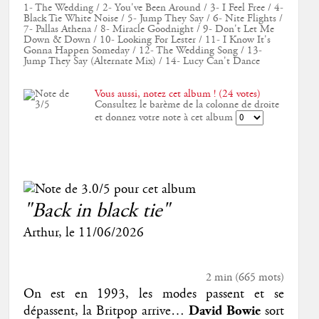
1- The Wedding / 2- You've Been Around / 3- I Feel Free / 4-
Black Tie White Noise / 5- Jump They Say / 6- Nite Flights /
7- Pallas Athena / 8- Miracle Goodnight / 9- Don't Let Me
Down & Down / 10- Looking For Lester / 11- I Know It's
Gonna Happen Someday / 12- The Wedding Song / 13-
Jump They Say (Alternate Mix) / 14- Lucy Can't Dance
Vous aussi, notez cet album ! (24 votes)
Consultez le barème de la colonne de droite
et donnez votre note à cet album
"Back in black tie"
Arthur
, le
11/06/2026
2 min
(
665
mots)
On est en 1993, les modes passent et se
dépassent, la Britpop arrive…
David Bowie
sort