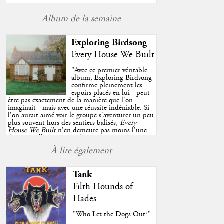
Album de la semaine
Exploring Birdsong
Every House We Built
"
Avec ce premier véritable
album, Exploring Birdsong
confirme pleinement les
espoirs placés en lui - peut-
être pas exactement de la manière que l'on
imaginait - mais avec une réussite indéniable. Si
l'on aurait aimé voir le groupe s'aventurer un peu
plus souvent hors des sentiers balisés,
Every
House We Built
n'en demeure pas moins l'une
des très belles surprises de cette année, porté par
plusieurs morceaux qui trouveront sans difficulté
À lire également
une place de choix dans vos playlists estivales.
"
Tank
Filth Hounds of
Hades
"Who Let the Dogs Out?"