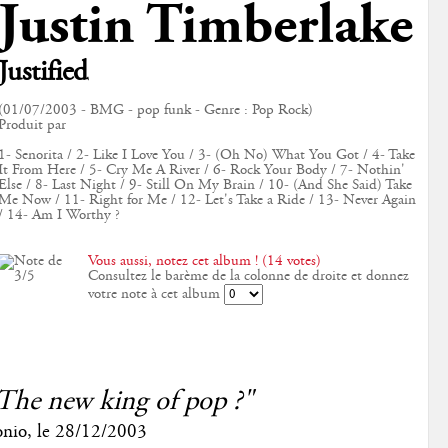
Justin Timberlake
Justified
(01/07/2003 - BMG - pop funk - Genre : Pop Rock)
Produit par
1- Senorita / 2- Like I Love You / 3- (Oh No) What You Got / 4- Take
It From Here / 5- Cry Me A River / 6- Rock Your Body / 7- Nothin'
Else / 8- Last Night / 9- Still On My Brain / 10- (And She Said) Take
Me Now / 11- Right for Me / 12- Let's Take a Ride / 13- Never Again
/ 14- Am I Worthy ?
Vous aussi, notez cet album ! (14 votes)
Consultez le barème de la colonne de droite et donnez
votre note à cet album
The new king of pop ?"
onio
, le
28/12/2003