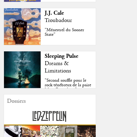
J.J. Cale
Troubadour
"Ménestrel du Sooner
State"
Sleeping Pulse
Dreams &
Limitations
"Second souffle pour le
rock ténébreux de la paire
Moss-Fazendeiro"
Dossiers