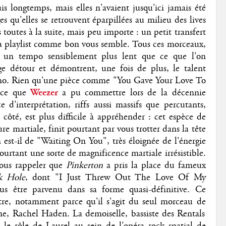
s longtemps, mais elles n'avaient jusqu'ici jamais été
u'elles se retrouvent éparpillées au milieu des lives
s toutes à la suite, mais peu importe : un petit transfert
a playlist comme bon vous semble. Tous ces morceaux,
t un tempo sensiblement plus lent que ce que l'on
ge détour et démontrent, une fois de plus, le talent
mo. Rien qu'une pièce comme "You Gave Your Love To
 ce que
Weezer
a pu commettre lors de la décennie
d'interprétation, riffs aussi massifs que percutants,
côté, est plus difficile à appréhender : cet espèce de
re martiale, finit pourtant par vous trotter dans la tête
st-il de "Waiting On You", très éloignée de l'énergie
urtant une sorte de magnificence martiale irrésistible.
nous rappeler que
Pinkerton
a pris la place du fameux
k Hole
, dont "I Just Threw Out The Love Of My
us être parvenu dans sa forme quasi-définitive. Ce
itre, notamment parce qu'il s'agit du seul morceau de
me, Rachel Haden. La demoiselle, bassiste des Rentals
 le rôle de Laurel au sein de l'opéra rock spatial de