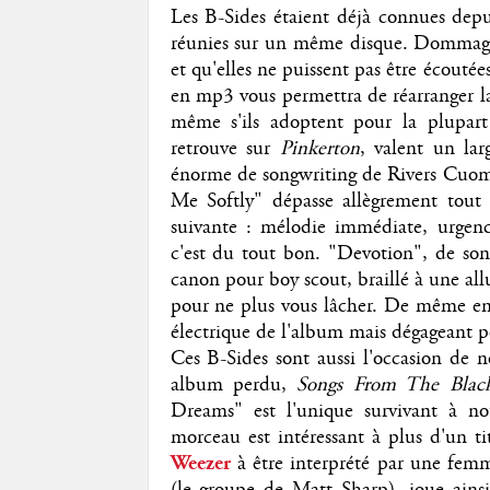
Les B-Sides étaient déjà connues depui
réunies sur un même disque. Dommages q
et qu'elles ne puissent pas être écoutée
en mp3 vous permettra de réarranger l
même s'ils adoptent pour la plupar
retrouve sur
Pinkerton
, valent un lar
énorme de songwriting de Rivers Cuo
Me Softly" dépasse allègrement tout
suivante : mélodie immédiate, urgence 
c'est du tout bon. "Devotion", de son 
canon pour boy scout, braillé à une allu
pour ne plus vous lâcher. De même en e
électrique de l'album mais dégageant po
Ces B-Sides sont aussi l'occasion de 
album perdu,
Songs From The Blac
Dreams" est l'unique survivant à no
morceau est intéressant à plus d'un t
Weezer
à être interprété par une fem
(le groupe de Matt Sharp), joue ainsi