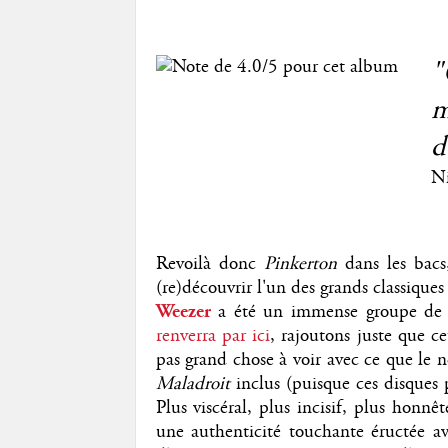
"
m
d
Ni
Revoilà donc
Pinkerton
dans les bacs
(re)découvrir l'un des grands classique
Weezer
a été un immense groupe de 
renverra par ici
, rajoutons juste que c
pas grand chose à voir avec ce que le 
Maladroit
inclus (puisque ces disques 
Plus viscéral, plus incisif, plus honn
une authenticité touchante éructée ave