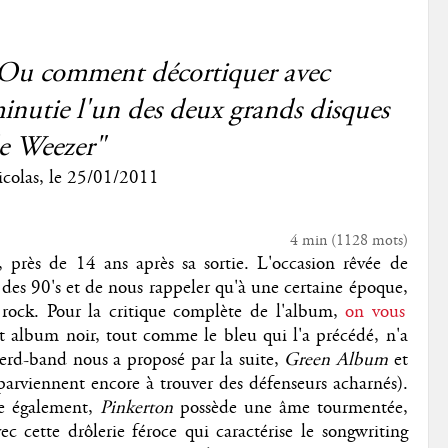
Ou comment décortiquer avec
inutie l'un des deux grands disques
e Weezer"
colas
, le
25/01/2011
4 min
(
1128
mots)
, près de 14 ans après sa sortie. L'occasion rêvée de
s des 90's et de nous rappeler qu'à une certaine époque,
rock. Pour la critique complète de l'album,
on vous
et album noir, tout comme le bleu qui l'a précédé, n'a
nerd-band nous a proposé par la suite,
Green Album
et
parviennent encore à trouver des défenseurs acharnés).
ête également,
Pinkerton
possède une âme tourmentée,
c cette drôlerie féroce qui caractérise le songwriting