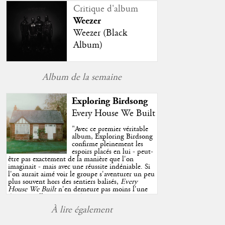
Critique d'album
Weezer
Weezer (Black
Album)
Album de la semaine
Exploring Birdsong
Every House We Built
"
Avec ce premier véritable
album, Exploring Birdsong
confirme pleinement les
espoirs placés en lui - peut-
être pas exactement de la manière que l'on
imaginait - mais avec une réussite indéniable. Si
l'on aurait aimé voir le groupe s'aventurer un peu
plus souvent hors des sentiers balisés,
Every
House We Built
n'en demeure pas moins l'une
des très belles surprises de cette année, porté par
plusieurs morceaux qui trouveront sans difficulté
À lire également
une place de choix dans vos playlists estivales.
"