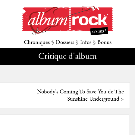
Chroniques
§
Dossiers
§
Infos
§
Bonus
Critique d'album
Nobody's Coming To Save You de The
Sunshine Underground
>