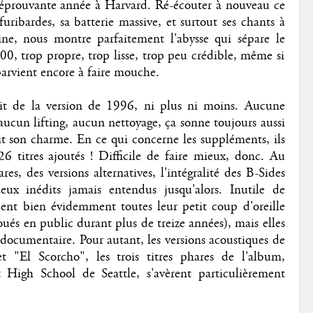
 éprouvante année à Harvard. Ré-écouter à nouveau ce
furibardes, sa batterie massive, et surtout ses chants à
ine, nous montre parfaitement l'abysse qui sépare le
00, trop propre, trop lisse, trop peu crédible, même si
parvient encore à faire mouche.
agit de la version de 1996, ni plus ni moins. Aucune
 aucun lifting, aucun nettoyage, ça sonne toujours aussi
fait son charme. En ce qui concerne les suppléments, ils
6 titres ajoutés ! Difficile de faire mieux, donc. Au
es, des versions alternatives, l'intégralité des B-Sides
ux inédits jamais entendus jusqu'alors. Inutile de
 valent bien évidemment toutes leur petit coup d'oreille
joués en public durant plus de treize années), mais elles
 documentaire. Pour autant, les versions acoustiques de
 "El Scorcho", les trois titres phares de l'album,
t High School de Seattle, s'avèrent particulièrement