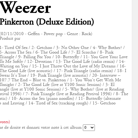
Weezer
Pinkerton (Deluxe Edition)
(02/11/2010 - Geffen - Power pop - Genre : Rock)
Produit par
1- Tired Of Sex / 2- Getchoo / 3- No Other One / 4- Why Bother? /
5- Across The Sea / 6- The Good Life / 7- El Scorcho / 8- Pink
Triangle / 9- Falling For You / 10- Butterfly / 11- You Gave Your Love
To Me Softly / 12- Devotion / 13- The Good Life (radio remix) / 14-
Waiting on You / 15- I Just Threw Out the Love of My Dreams / 16-
The Good Life (live acoustic) / 17- Pink Triangle (radio remix) / 18- I
Swear It's True / 19- Pink Triangle (live acoustic) / 20- Interview –
107.7 The End – Blue vs. Pinkerton / 1- You Won't Get With Me
Tonight / 2- The Good Life (live at Y100 Sonic Session) / 3- El
iangle (live at Y100 Sonic Session) / 5- Why Bother? (live at Reading
stival 1996) / 7- Pink Triangle (live at Reading Festival 1996) / 8- The
stic) / 10- Across the Sea (piano noodles) / 11- Butterfly (alternate
 and Leaving / 14- Tired of Sex (tracking rough) / 15- Getchoo
votes)
ne de droite et donnez votre note à cet album