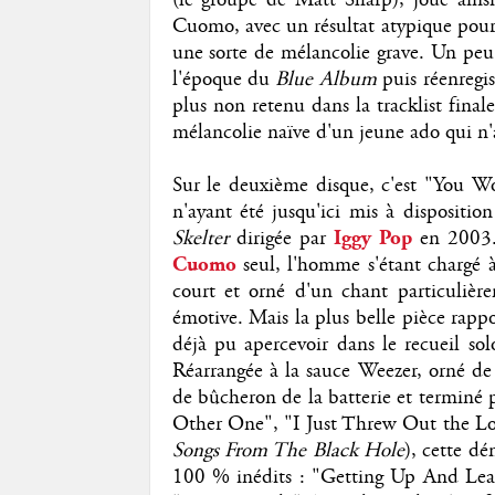
Cuomo, avec un résultat atypique pour 
une sorte de mélancolie grave. Un peu p
l'époque du
Blue Album
puis réenregis
plus non retenu dans la tracklist fina
mélancolie naïve d'un jeune ado qui n'a
Sur le deuxième disque, c'est "You Wo
n'ayant été jusqu'ici mis à dispositi
Skelter
dirigée par
Iggy Pop
en 2003.
Cuomo
seul, l'homme s'étant chargé à
court et orné d'un chant particulièr
émotive. Mais la plus belle pièce rapp
déjà pu apercevoir dans le recueil so
Réarrangée à la sauce Weezer, orné de 
de bûcheron de la batterie et terminé
Other One", "I Just Threw Out the Lo
Songs From The Black Hole
), cette dé
100 % inédits : "Getting Up And Leav