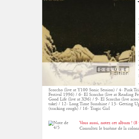
Scorcho (live at Y100 Sonic Session) / 4- Pink Tr
Festival 1996) / 6- El Scorcho (live at Reading Fe
Good Life (live at X96) / 9- El Scorcho (live acou
take) / 12- Long Time Sunshine / 13- Getting Up
(tracking rough) / 16- Tragic Girl
Vous aussi, notez cet album ! (8 
Consultez le barème de la colon