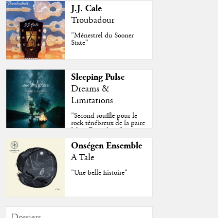
J.J. Cale
Troubadour
"Ménestrel du Sooner
State"
Sleeping Pulse
Dreams &
Limitations
"Second souffle pour le
rock ténébreux de la paire
Moss-Fazendeiro"
Onségen Ensemble
A Tale
"Une belle histoire"
Dossiers