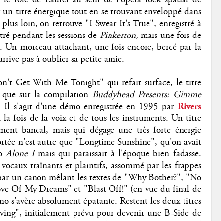
un titre énergique tout en se trouvant enveloppé dans
lus loin, on retrouve "I Swear It's True", enregistré à
tré pendant les sessions de
Pinkerton
, mais une fois de
le. Un morceau attachant, une fois encore, bercé par la
rrive pas à oublier sa petite amie.
n't Get With Me Tonight" qui refait surface, le titre
on que sur la compilation
Buddyhead Presents: Gimme
 Il s'agit d'une démo enregistrée en 1995 par
Rivers
 la fois de la voix et de tous les instruments. Un titre
ement bancal, mais qui dégage une très forte énergie
ortée n'est autre que "Longtime Sunshine", qu'on avait
lo
Alone I
mais qui paraissait à l'époque bien fadasse.
vocaux traînants et plaintifs, assommé par les frappes
 par un canon mêlant les textes de "Why Bother?", "No
ve Of My Dreams" et "Blast Off!" (en
vue du final de
mo s'avère absolument épatante. Restent les deux titres
ing", initialement prévu pour devenir une B-Side de