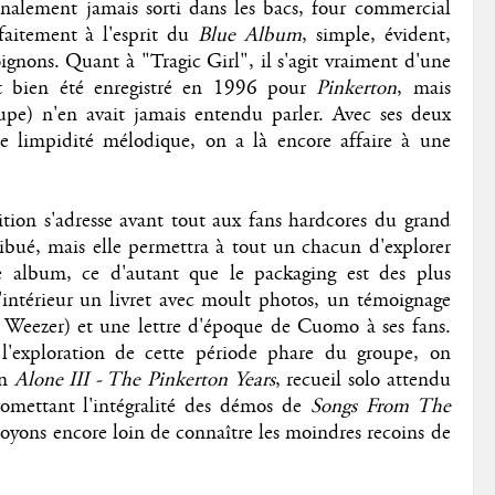
finalement jamais sorti dans les bacs, four commercial
faitement à l'esprit du
Blue Album
, simple, évident,
oignons. Quant à "Tragic Girl", il s'agit vraiment d'une
ait bien été enregistré en 1996 pour
Pinkerton
, mais
pe) n'en avait jamais entendu parler. Avec ses deux
te limpidité mélodique, on a là encore affaire à une
tion s'adresse avant tout aux fans hardcores du grand
ibué, mais elle permettra à tout un chacun d'explorer
 album, ce d'autant que le packaging est des plus
'intérieur un livret avec moult photos, un témoignage
e Weezer) et une lettre d'époque de Cuomo à ses fans.
 l'exploration de cette période phare du groupe, on
in
Alone III - The Pinkerton Years
, recueil solo attendu
omettant l'intégralité des démos de
Songs From The
soyons encore loin de connaître les moindres recoins de