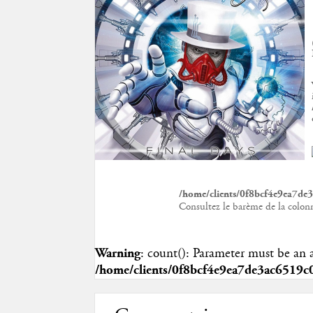
/home/clients/0f8bcf4e9ea7d
Consultez le barème de la colon
Warning
: count(): Parameter must be an 
/home/clients/0f8bcf4e9ea7de3ac6519