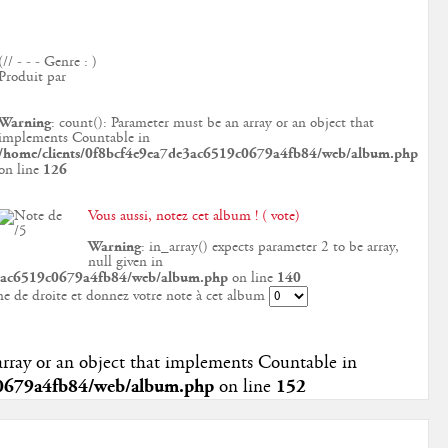
(// - - - Genre : )
Produit par
Warning
: count(): Parameter must be an array or an object that
implements Countable in
/home/clients/0f8bcf4e9ea7de3ac6519c0679a4fb84/web/album.php
on line
126
Vous aussi, notez cet album ! ( vote)
Warning
: in_array() expects parameter 2 to be array,
null given in
e3ac6519c0679a4fb84/web/album.php
on line
140
ne de droite et donnez votre note à cet album
array or an object that implements Countable in
c0679a4fb84/web/album.php
on line
152