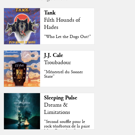
Tank
Filth Hounds of
Hades
"Who Let the Dogs Out?"
J.J. Cale
Troubadour
"Ménestrel du Sooner
State"
Sleeping Pulse
Dreams &
Limitations
"Second souffle pour le
rock ténébreux de la paire
Moss-Fazendeiro"