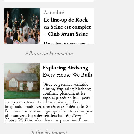
Actualité
Le line-up de Rock
en Seine est complet
+ Club Avant Seine
Deux derniers noms sont
venus clore la programm...
Album de la semaine
Exploring Birdsong
Every House We Built
"
Avec ce premier véritable
album, Exploring Birdsong
confirme pleinement les
espoirs placés en lui - peut-
être pas exactement de la manière que l'on
imaginait - mais avec une réussite indéniable. Si
l'on aurait aimé voir le groupe s'aventurer un peu
plus souvent hors des sentiers balisés,
Every
House We Built
n'en demeure pas moins l'une
des très belles surprises de cette année, porté par
plusieurs morceaux qui trouveront sans difficulté
À lire également
une place de choix dans vos playlists estivales.
"