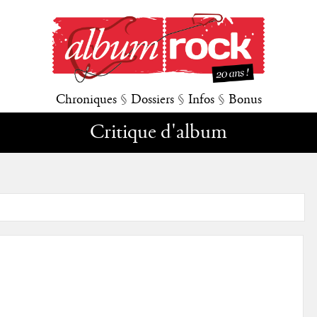
Chroniques
§
Dossiers
§
Infos
§
Bonus
Critique d'album