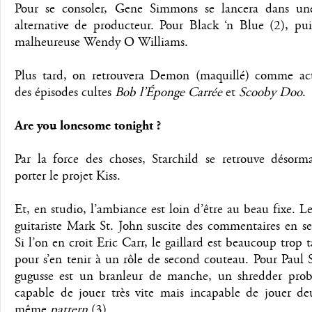
Pour se consoler, Gene Simmons se lancera dans une
alternative de producteur. Pour Black ‘n Blue (2), pui
malheureuse Wendy O Williams.
Plus tard, on retrouvera Demon (maquillé) comme ac
des épisodes cultes
Bob l’Éponge Carrée
et
Scooby Doo
.
Are you lonesome tonight ?
Par la force des choses, Starchild se retrouve désorma
porter le projet Kiss.
Et, en studio, l’ambiance est loin d’être au beau fixe. 
guitariste Mark St. John suscite des commentaires en se
Si l’on en croit Eric Carr, le gaillard est beaucoup trop 
pour s’en tenir à un rôle de second couteau. Pour Paul S
gugusse est un branleur de manche, un shredder pro
capable de jouer très vite mais incapable de jouer deu
même
pattern
(3).