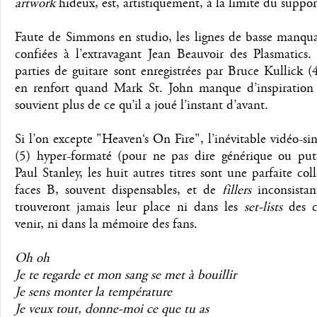
artwork
hideux, est, artistiquement, à la limite du suppo
Faute de Simmons en studio, les lignes de basse manqua
confiées à l’extravagant Jean Beauvoir des Plasmatics.
parties de guitare sont enregistrées par Bruce Kullick (
en renfort quand Mark St. John manque d’inspiration
souvient plus de ce qu’il a joué l’instant d’avant.
Si l’on excepte "Heaven‘s On Fire", l’inévitable vidéo-
(5) hyper-formaté (pour ne pas dire générique ou puta
Paul Stanley, les huit autres titres sont une parfaite col
faces B, souvent dispensables, et de
fillers
inconsistan
trouveront jamais leur place ni dans les
set-lists
des c
venir, ni dans la mémoire des fans.
Oh oh
Je te regarde et mon sang se met à bouillir
Je sens monter la température
Je veux tout, donne-moi ce que tu as