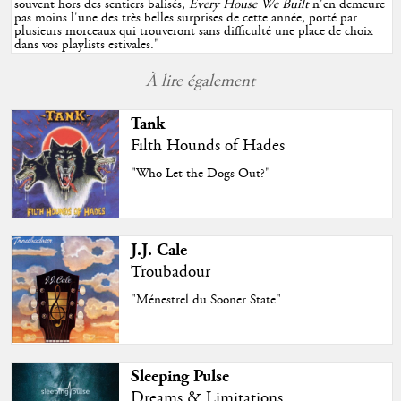
souvent hors des sentiers balisés,
Every House We Built
n'en demeure
pas moins l'une des très belles surprises de cette année, porté par
plusieurs morceaux qui trouveront sans difficulté une place de choix
dans vos playlists estivales.
"
À lire également
Tank
Filth Hounds of Hades
"Who Let the Dogs Out?"
J.J. Cale
Troubadour
"Ménestrel du Sooner State"
Sleeping Pulse
Dreams & Limitations