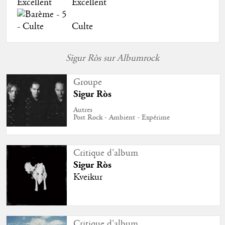
Excellent
Culte
Sigur Ròs sur Albumrock
Groupe
Sigur Ròs
Autres
Post Rock - Ambient - Expérime
Critique d'album
Sigur Ròs
Kveikur
Critique d'album