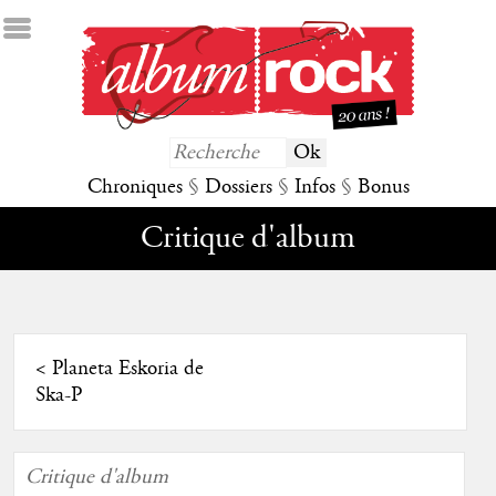
Chroniques
§
Dossiers
§
Infos
§
Bonus
Critique d'album
<
Planeta Eskoria de
Ska-P
Critique d'album