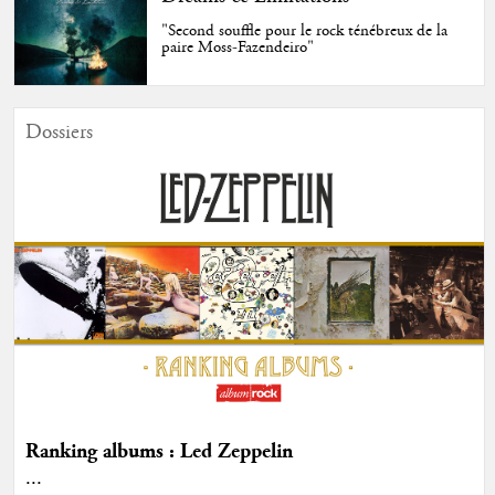
"Second souffle pour le rock ténébreux de la
paire Moss-Fazendeiro"
Dossiers
Ranking albums : Led Zeppelin
...