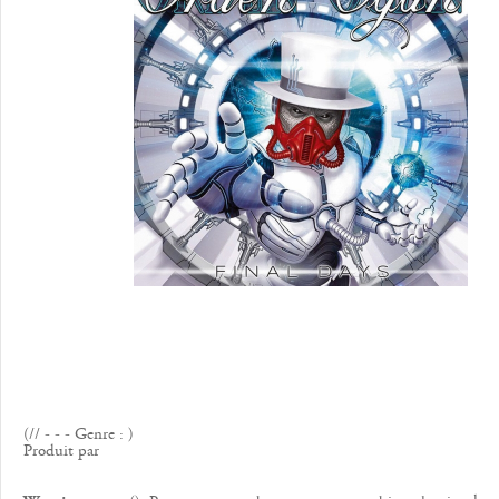
(// - - - Genre : )
Produit par