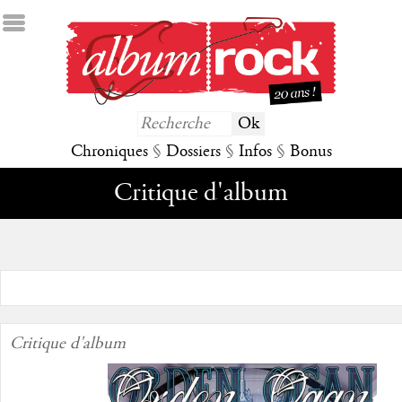
Chroniques
§
Dossiers
§
Infos
§
Bonus
Critique d'album
Critique d'album