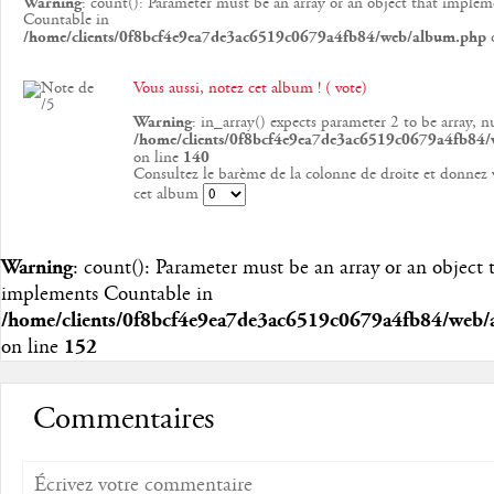
Warning
: count(): Parameter must be an array or an object that implem
Countable in
/home/clients/0f8bcf4e9ea7de3ac6519c0679a4fb84/web/album.php
o
Vous aussi, notez cet album ! ( vote)
Warning
: in_array() expects parameter 2 to be array, n
/home/clients/0f8bcf4e9ea7de3ac6519c0679a4fb84
on line
140
Consultez le barème de la colonne de droite et donnez 
cet album
Warning
: count(): Parameter must be an array or an object 
implements Countable in
/home/clients/0f8bcf4e9ea7de3ac6519c0679a4fb84/web
on line
152
Commentaires