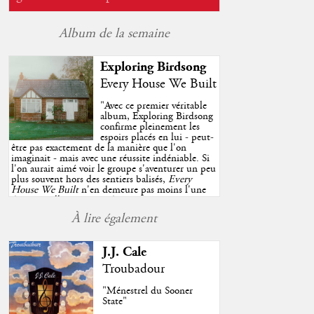
Album de la semaine
Exploring Birdsong
Every House We Built
"
Avec ce premier véritable
album, Exploring Birdsong
confirme pleinement les
espoirs placés en lui - peut-
être pas exactement de la manière que l'on
imaginait - mais avec une réussite indéniable. Si
l'on aurait aimé voir le groupe s'aventurer un peu
plus souvent hors des sentiers balisés,
Every
House We Built
n'en demeure pas moins l'une
des très belles surprises de cette année, porté par
plusieurs morceaux qui trouveront sans difficulté
À lire également
une place de choix dans vos playlists estivales.
"
J.J. Cale
Troubadour
"Ménestrel du Sooner
State"