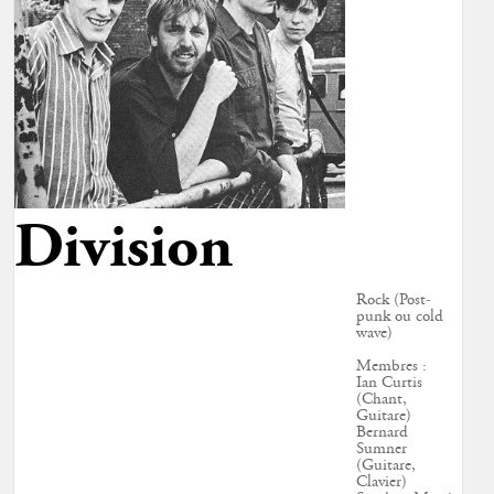
Division
Rock (Post-
punk ou cold
wave)
Membres :
Ian Curtis
(Chant,
Guitare)
Bernard
Sumner
(Guitare,
Clavier)