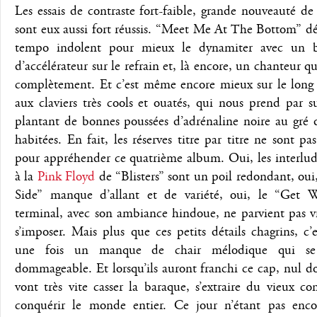
Les essais de contraste fort-faible, grande nouveauté de
sont eux aussi fort réussis. “Meet Me At The Bottom” d
tempo indolent pour mieux le dynamiter avec un 
d’accélérateur sur le refrain et, là encore, un chanteur qu
complètement. Et c’est même encore mieux sur le lon
aux claviers très cools et ouatés, qui nous prend par s
plantant de bonnes poussées d’adrénaline noire au gré 
habitées. En fait, les réserves titre par titre ne sont pas
pour appréhender ce quatrième album. Oui, les interlud
à la
Pink Floyd
de “Blisters” sont un poil redondant, ou
Side” manque d’allant et de variété, oui, le “Get W
terminal, avec son ambiance hindoue, ne parvient pas v
s’imposer. Mais plus que ces petits détails chagrins, c’
une fois un manque de chair mélodique qui se 
dommageable. Et lorsqu’ils auront franchi ce cap, nul do
vont très vite casser la baraque, s’extraire du vieux co
conquérir le monde entier. Ce jour n’étant pas encor