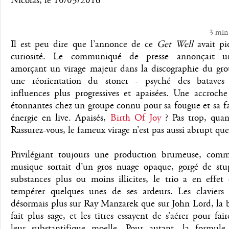
Nicolas
, le
10/03/2016
3 min
Il est peu dire que l’annonce de ce
Get Well
avait pi
curiosité. Le communiqué de presse annonçait u
amorçant un virage majeur dans la discographie du gro
une réorientation du stoner - psyché des bataves
influences plus progressives et apaisées. Une accroche
étonnantes chez un groupe connu pour sa fougue et sa f
énergie en live. Apaisés,
Birth Of Joy
? Pas trop, qua
Rassurez-vous, le fameux virage n’est pas aussi abrupt que
Privilégiant toujours une production brumeuse, comm
musique sortait d’un gros nuage opaque, gorgé de stu
substances plus ou moins illicites, le trio a en effet
tempérer quelques unes de ses ardeurs. Les claviers 
désormais plus sur Ray Manzarek que sur John Lord, la b
fait plus sage, et les titres essayent de s’aérer pour faire
leur substantifique moelle. Pour autant, la formul