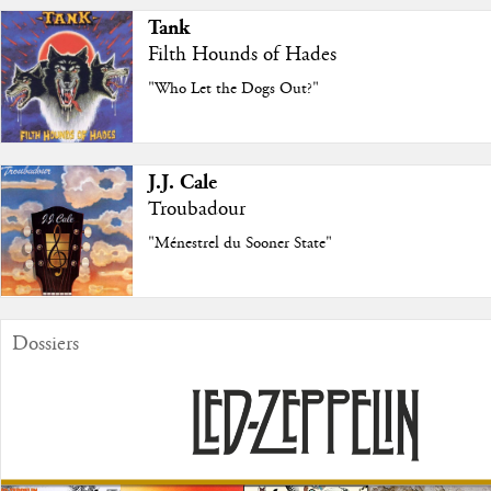
Tank
Filth Hounds of Hades
"Who Let the Dogs Out?"
J.J. Cale
Troubadour
"Ménestrel du Sooner State"
Dossiers