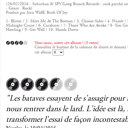
(26/02/2016 - Suburban & SPV/Long Branch Records - rock psyché sou
- Genre : Rock)
Produit par Joris Wolff, Birth Of Joy
1- Blister / 2- Meet Me At The Bottom / 3- Choose Sides / 4- Numb / 
Midnight Cruise / 6- Carabiner / 7- Those Who Are Awake / 8- You G
Howling / 9- Get Well / 10- Hands Down
Vous aussi, notez cet album ! (3 votes)
Consultez le barème de la colonne de droite et donnez 
cet album
"Les bataves essayent de s'assagir pour
nous rentrer dans le lard. L'idée est là, 
transformer l'essai de façon incontestab