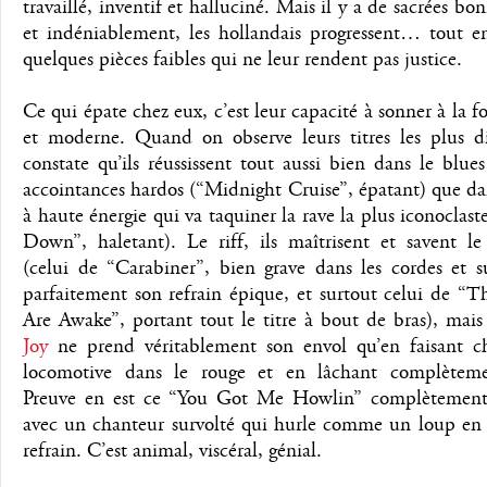
travaillé, inventif et halluciné. Mais il y a de sacrées bon
et indéniablement, les hollandais progressent… tout en
quelques pièces faibles qui ne leur rendent pas justice.
Ce qui épate chez eux, c’est leur capacité à sonner à la fo
et moderne. Quand on observe leurs titres les plus di
constate qu’ils réussissent tout aussi bien dans le blue
accointances hardos (“Midnight Cruise”, épatant) que da
à haute énergie qui va taquiner la rave la plus iconoclas
Down”, haletant). Le riff, ils maîtrisent et savent le
(celui de “Carabiner”, bien grave dans les cordes et s
parfaitement son refrain épique, et surtout celui de “
Are Awake”, portant tout le titre à bout de bras), mai
Joy
ne prend véritablement son envol qu’en faisant ch
locomotive dans le rouge et en lâchant complèteme
Preuve en est ce “You Got Me Howlin” complètement
avec un chanteur survolté qui hurle comme un loup en r
refrain. C’est animal, viscéral, génial.