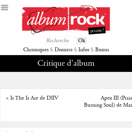
Chroniques
§
Dossiers
§
Infos
§
Bonus
Critique d'album
<
Is The Is Are de DIIV
Apex III (Prai
Burning Soul) de Mar