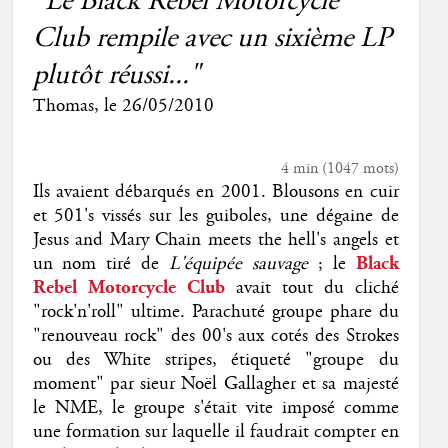
"Le Black Rebel Motorcycle
Club rempile avec un sixième LP
plutôt réussi..."
Thomas
, le
26/05/2010
4 min
(
1047
mots)
Ils avaient débarqués en 2001. Blousons en cuir
et 501's vissés sur les guiboles, une dégaine de
Jesus and Mary Chain meets the hell's angels et
un nom tiré de
L'équipée sauvage
; le
Black
Rebel Motorcycle Club
avait tout du cliché
"rock'n'roll" ultime. Parachuté groupe phare du
"renouveau rock" des 00's aux cotés des Strokes
ou des White stripes, étiqueté "groupe du
moment" par sieur Noël Gallagher et sa majesté
le NME, le groupe s'était vite imposé comme
une formation sur laquelle il faudrait compter en