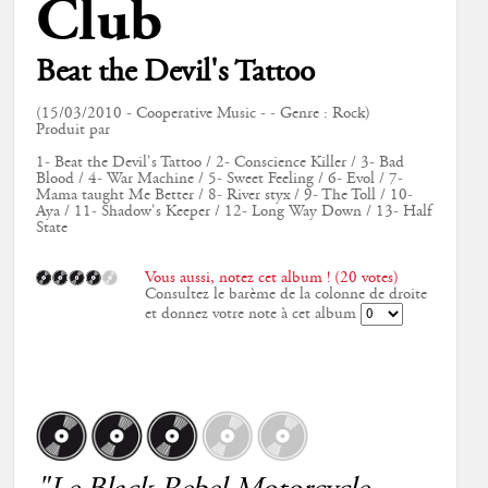
Club
Beat the Devil's Tattoo
(15/03/2010 - Cooperative Music - - Genre : Rock)
Produit par
1- Beat the Devil's Tattoo / 2- Conscience Killer / 3- Bad
Blood / 4- War Machine / 5- Sweet Feeling / 6- Evol / 7-
Mama taught Me Better / 8- River styx / 9- The Toll / 10-
Aya / 11- Shadow's Keeper / 12- Long Way Down / 13- Half
State
Vous aussi, notez cet album ! (20 votes)
Consultez le barème de la colonne de droite
et donnez votre note à cet album