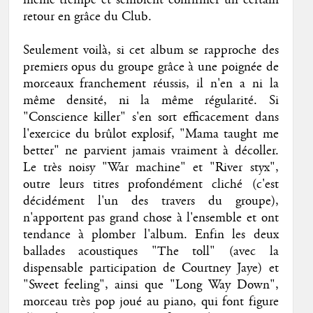
même trempe et semblent confirmer un certain
retour en grâce du Club.
Seulement voilà, si cet album se rapproche des
premiers opus du groupe grâce à une poignée de
morceaux franchement réussis, il n'en a ni la
même densité, ni la même régularité. Si
"Conscience killer" s'en sort efficacement dans
l'exercice du brûlot explosif, "Mama taught me
better" ne parvient jamais vraiment à décoller.
Le très noisy "War machine" et "River styx",
outre leurs titres profondément cliché (c'est
décidément l'un des travers du groupe),
n'apportent pas grand chose à l'ensemble et ont
tendance à plomber l'album. Enfin les deux
ballades acoustiques "The toll" (avec la
dispensable participation de Courtney Jaye) et
"Sweet feeling", ainsi que "Long Way Down",
morceau très pop joué au piano, qui font figure