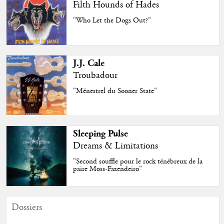
Filth Hounds of Hades
"Who Let the Dogs Out?"
J.J. Cale
Troubadour
"Ménestrel du Sooner State"
Sleeping Pulse
Dreams & Limitations
"Second souffle pour le rock ténébreux de la
paire Moss-Fazendeiro"
Dossiers