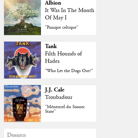
Albion
It Was In The Month
Of May I
"Panique celtique"
Tank
Filth Hounds of
Hades
"Who Let the Dogs Out?"
J.J. Cale
Troubadour
"Ménestrel du Sooner
State"
Dossiers