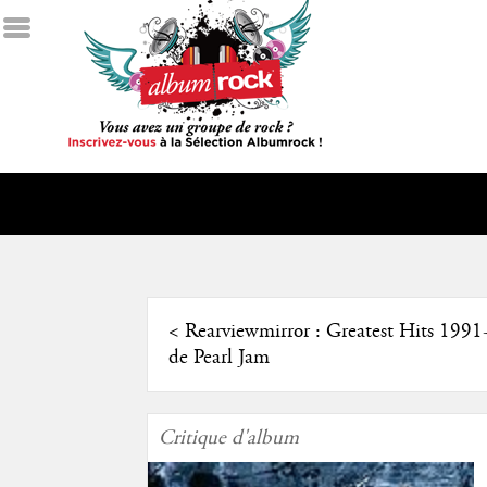
<
Rearviewmirror : Greatest Hits 199
de Pearl Jam
Critique d'album