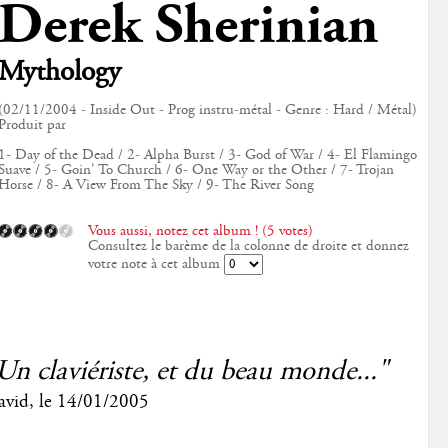
Derek Sherinian
Mythology
(02/11/2004 - Inside Out - Prog instru-métal - Genre : Hard / Métal)
Produit par
1- Day of the Dead / 2- Alpha Burst / 3- God of War / 4- El Flamingo
Suave / 5- Goin' To Church / 6- One Way or the Other / 7- Trojan
Horse / 8- A View From The Sky / 9- The River Song
Vous aussi, notez cet album ! (5 votes)
Consultez le barème de la colonne de droite et donnez
votre note à cet album
Un claviériste, et du beau monde..."
avid
, le
14/01/2005