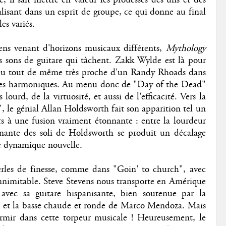
nalisant dans un esprit de groupe, ce qui donne au final
es variés.
iens venant d'horizons musicaux différents,
Mythology
s sons de guitare qui tâchent. Zakk Wylde est là pour
 jeu tout de même très proche d'un Randy Rhoads dans
s les harmoniques. Au menu donc de "Day of the Dead"
ourd, de la virtuosité, et aussi de l'efficacité. Vers la
le génial Allan Holdsworth fait son apparition tel un
ors à une fusion vraiment étonnante : entre la lourdeur
sonante des soli de Holdsworth se produit un décalage
 dynamique nouvelle.
rles de finesse, comme dans "Goin' to church", avec
nnimitable. Steve Stevens nous transporte en Amérique
vec sa guitare hispanisante, bien soutenue par la
s, et la basse chaude et ronde de Marco Mendoza. Mais
dormir dans cette torpeur musicale ! Heureusement, le