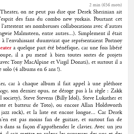
2 min
(
656
mots)
heater, on ne peut pas dire que Derek Sherinian ait
l'esprit des fans du combo new yorkais. Pourtant cet
attestent ses nombreuses collaborations avec d'autres
ngwie Malmsteen, entre autres...). Simplement il était
e à l'envahissant duumvirat que représentaient Portnoy
eater
a quelque part été bénéfique, car une fois libéré
roupe, il a pu mené à bien toutes sortes de projets
 avec Tony MacAlpine et Virgil Donati), et surtout il a
e solo (4 albums en 6 ans !).
ler, car à chaque album il fait appel à une pléthore
ogy
, son dernier opus, ne déroge pas à la règle : Zakk
ociety), Steve Stevens (Billy Idol), Steve Lukather et
iste et batteur de Toto), ou encore Allan Holdsworth
 jazz rock), et la liste est encore longue... Car Derek
 n'en est pas moins fan de guitare, et surtout fan de
eurs dans sa façon d'appréhender le clavier. Avec un jeu
 il sait mettre en valeur les prouesses des uns et des