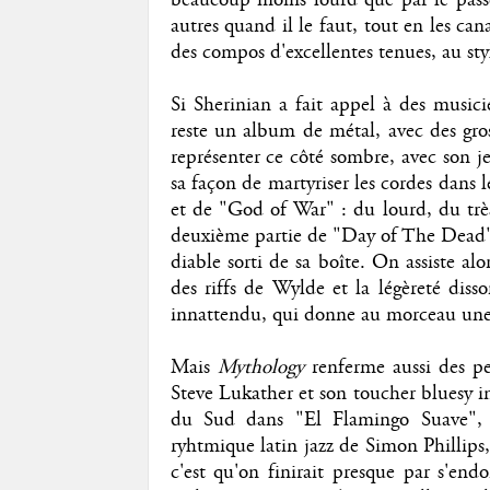
autres quand il le faut, tout en les ca
des compos d'excellentes tenues, au styl
Si Sherinian a fait appel à des music
reste un album de métal, avec des gro
représenter ce côté sombre, avec son
sa façon de martyriser les cordes dan
et de "God of War" : du lourd, du très l
deuxième partie de "Day of The Dead", 
diable sorti de sa boîte. On assiste al
des riffs de Wylde et la légèreté dis
innattendu, qui donne au morceau une
Mais
Mythology
renferme aussi des pe
Steve Lukather et son toucher bluesy i
du Sud dans "El Flamingo Suave", a
ryhtmique latin jazz de Simon Phillip
c'est qu'on finirait presque par s'en