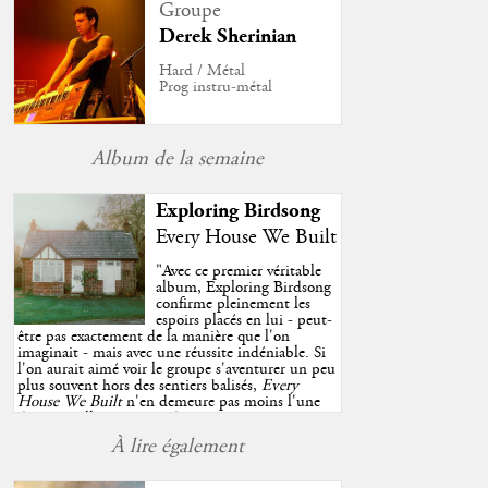
Groupe
Derek Sherinian
Hard / Métal
Prog instru-métal
Album de la semaine
Exploring Birdsong
Every House We Built
"
Avec ce premier véritable
album, Exploring Birdsong
confirme pleinement les
espoirs placés en lui - peut-
être pas exactement de la manière que l'on
imaginait - mais avec une réussite indéniable. Si
l'on aurait aimé voir le groupe s'aventurer un peu
plus souvent hors des sentiers balisés,
Every
House We Built
n'en demeure pas moins l'une
des très belles surprises de cette année, porté par
plusieurs morceaux qui trouveront sans difficulté
À lire également
une place de choix dans vos playlists estivales.
"