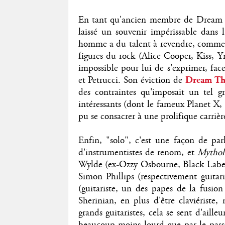
En tant qu'ancien membre de Dream T
laissé un souvenir impérissable dans 
homme a du talent à revendre, comme l'
figures du rock (Alice Cooper, Kiss, Y
impossible pour lui de s'exprimer, fac
et Petrucci. Son éviction de
Dream Th
des contraintes qu'imposait un tel g
intéressants (dont le fameux Planet X,
pu se consacrer à une prolifique carrièr
Enfin, "solo", c'est une façon de par
d'instrumentistes de renom, et
Mythol
Wylde (ex-Ozzy Osbourne, Black Label s
Simon Phillips (respectivement guitar
(guitariste, un des papes de la fusion
Sherinian, en plus d'être claviériste,
grands guitaristes, cela se sent d'aill
beaucoup moins lourd que par le passé,