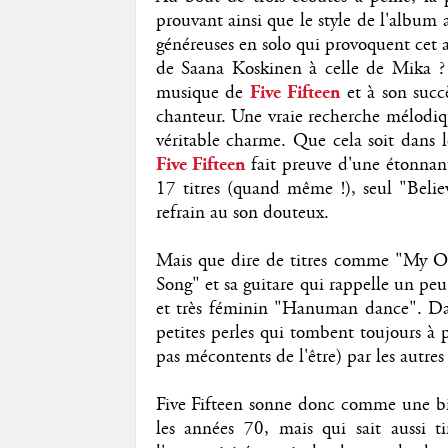
prouvant ainsi que le style de l'album 
généreuses en solo qui provoquent cet a
de Saana Koskinen à celle de
Mika
?
musique de
Five Fifteen
et à son succ
chanteur. Une vraie recherche mélodiqu
véritable charme. Que cela soit dans l
Five Fifteen
fait preuve d'une étonnant
17 titres (quand même !), seul "Belie
refrain au son douteux.
Mais que dire de titres comme "My O
Song" et sa guitare qui rappelle un pe
et très féminin "Hanuman dance". Dan
petites perles qui tombent toujours à
pas mécontents de l'être) par les autre
Five Fifteen sonne donc comme une bi
les années 70, mais qui sait aussi t