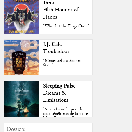
Tank
Filth Hounds of
Hades
"Who Let the Dogs Out?"
J.J. Cale
Troubadour
"Ménestrel du Sooner
State"
Sleeping Pulse
Dreams &
Limitations
"Second souffle pour le
rock ténébreux de la paire
Moss-Fazendeiro"
Dossiers