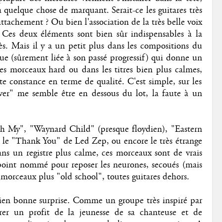
a quelque chose de marquant. Serait-ce les guitares très
ttachement ? Ou bien l'association de la très belle voix
 Ces deux éléments sont bien sûr indispensables à la
ès. Mais il y a un petit plus dans les compositions du
e (sûrement liée à son passé progressif) qui donne un
es morceaux hard ou dans les titres bien plus calmes,
e constance en terme de qualité. C'est simple, sur les
ver" me semble être en dessous du lot, la faute à un
h My", "Waynard Child" (presque floydien), "Eastern
u le "Thank You" de Led Zep, ou encore le très étrange
s un registre plus calme, ces morceaux sont de vrais
 point nommé pour reposer les neurones, secoués (mais
s morceaux plus "old school", toutes guitares dehors.
en bonne surprise. Comme un groupe très inspiré par
irer un profit de la jeunesse de sa chanteuse et de