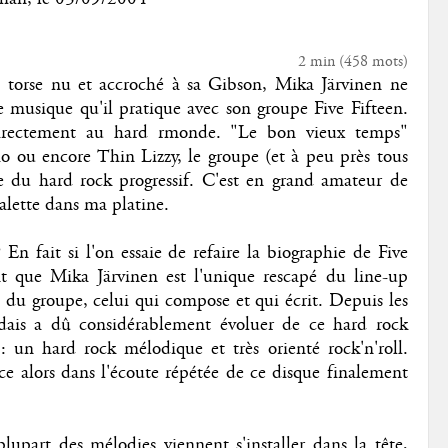
2 min
(
458
mots)
, torse nu et accroché à sa Gibson,
Mika
Järvinen ne
de musique qu'il pratique avec son groupe Five Fifteen.
 directement au hard rmonde. "Le bon vieux temps"
ho ou encore Thin Lizzy, le groupe (et à peu près tous
 du hard rock progressif. C'est en grand amateur de
galette dans ma platine.
? En fait si l'on essaie de refaire la biographie de Five
nt que
Mika
Järvinen est l'unique rescapé du line-up
e du groupe, celui qui compose et qui écrit. Depuis les
dais a dû considérablement évoluer de ce hard rock
 : un hard rock mélodique et très orienté rock'n'roll.
e alors dans l'écoute répétée de ce disque finalement
lupart des mélodies viennent s'installer dans la tête,