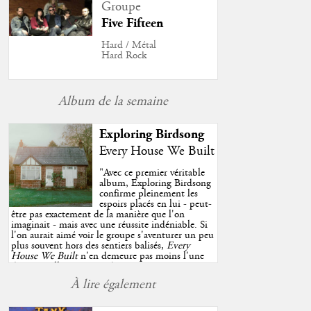
Groupe
Five Fifteen
Hard / Métal
Hard Rock
Album de la semaine
Exploring Birdsong
Every House We Built
"
Avec ce premier véritable
album, Exploring Birdsong
confirme pleinement les
espoirs placés en lui - peut-
être pas exactement de la manière que l'on
imaginait - mais avec une réussite indéniable. Si
l'on aurait aimé voir le groupe s'aventurer un peu
plus souvent hors des sentiers balisés,
Every
House We Built
n'en demeure pas moins l'une
des très belles surprises de cette année, porté par
plusieurs morceaux qui trouveront sans difficulté
À lire également
une place de choix dans vos playlists estivales.
"