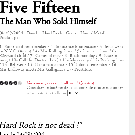
Five Fifteen
The Man Who Sold Himself
(06/09/2004 - Ranch - Hard Rock - Genre : Hard / Métal)
Produit par
1- Stone cold heartbreaker / 2- Innocence is no excuse / 3- Jesus went
to N.Y.C. (Again) / 4- Mrs Rolling Stone / 5- Silver machine / 6-
Wayward child / 7- Games of may / 8- Black monday / 9- Eastern
song / 10- Call the Doctor (Live) / 11- My oh my / 12- Rocking horse
/ 13- Believer / 14- Hanuman dance / 15- I don't remember / 16-
Mrs Dalloway meets Mrs Gallagher / 17- Prostitute
Vous aussi, notez cet album ! (3 votes)
Consultez le barème de la colonne de droite et donnez
votre note à cet album
Hard Rock is not dead !"
lian
, le
03/09/2004