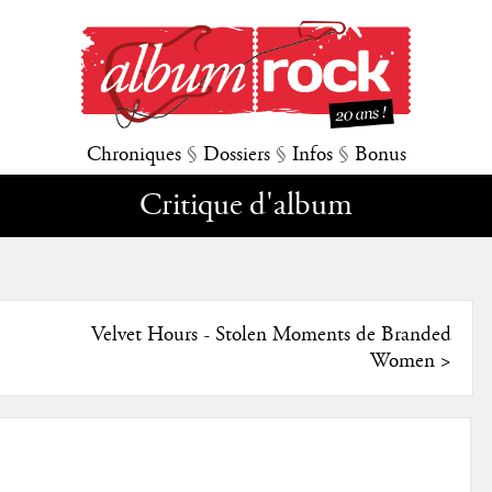
Chroniques
§
Dossiers
§
Infos
§
Bonus
Critique d'album
Velvet Hours - Stolen Moments de Branded
Women
>