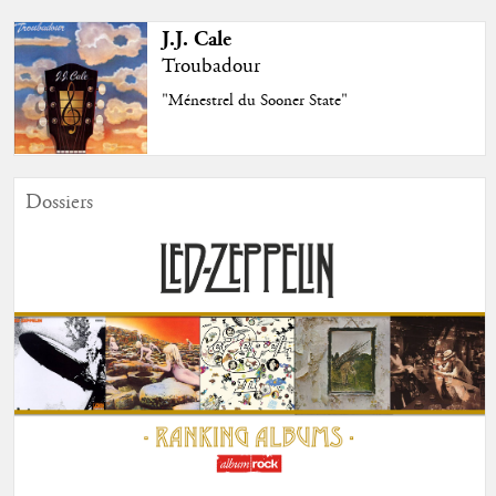
J.J. Cale
Troubadour
"Ménestrel du Sooner State"
Dossiers