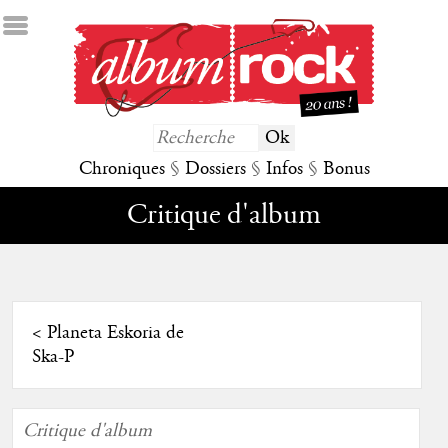
Chroniques
§
Dossiers
§
Infos
§
Bonus
Critique d'album
<
Planeta Eskoria de
Ska-P
Critique d'album