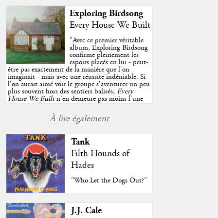
Exploring Birdsong
Every House We Built
"
Avec ce premier véritable
album, Exploring Birdsong
confirme pleinement les
espoirs placés en lui - peut-
être pas exactement de la manière que l'on
imaginait - mais avec une réussite indéniable. Si
l'on aurait aimé voir le groupe s'aventurer un peu
plus souvent hors des sentiers balisés,
Every
House We Built
n'en demeure pas moins l'une
des très belles surprises de cette année, porté par
plusieurs morceaux qui trouveront sans difficulté
À lire également
une place de choix dans vos playlists estivales.
"
Tank
Filth Hounds of
Hades
"Who Let the Dogs Out?"
J.J. Cale