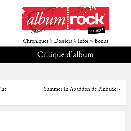
Chroniques
§
Dossiers
§
Infos
§
Bonus
Critique d'album
The
Summer In Abaddon de Pinback
>