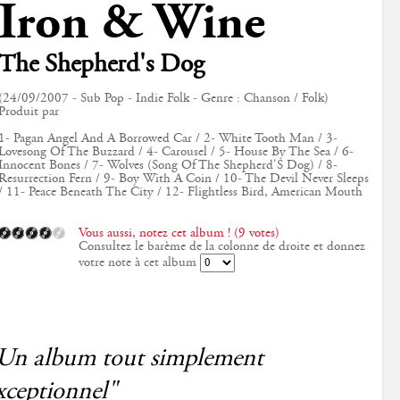
Iron & Wine
The Shepherd's Dog
(24/09/2007 - Sub Pop - Indie Folk - Genre : Chanson / Folk)
Produit par
1- Pagan Angel And A Borrowed Car / 2- White Tooth Man / 3-
Lovesong Of The Buzzard / 4- Carousel / 5- House By The Sea / 6-
Innocent Bones / 7- Wolves (Song Of The Shepherd'S Dog) / 8-
Resurrection Fern / 9- Boy With A Coin / 10- The Devil Never Sleeps
/ 11- Peace Beneath The City / 12- Flightless Bird, American Mouth
Vous aussi, notez cet album ! (9 votes)
Consultez le barème de la colonne de droite et donnez
votre note à cet album
Un album tout simplement
xceptionnel"