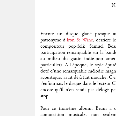
Ni
Encore un disque glané presque au
patronyme d'
Iron & Wine
, derrière l
compositeur pop-folk Samuel Bea
participation remarquable sur la band
au milieu du gratin indie-pop amé
particulier). A l'époque, le style épu
doté d'une remarquable mélodie magni
acoustique, avait déjà fait mouche. C'e
j'enfournais le disque dans le lecteur 
encore qu'il n'en serait pas délogé 
stop.
Pour ce troisième album, Beam a ch
composition musicale, non seul