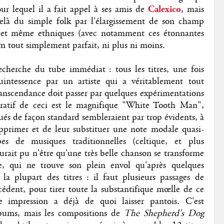
ur lequel il a fait appel à ses amis de
Calexico
, mais
delà du simple folk par l'élargissement de son champ
ry et même ethniques (avec notamment ces étonnantes
m tout simplement parfait, ni plus ni moins.
recherche du tube immédiat : tous les titres, une fois
uintessence par un artiste qui a véritablement tout
anscendance doit passer par quelques expérimentations
tratif de ceci est le magnifique "White Tooth Man",
ués de façon standard sembleraient par trop évidents, à
pprimer et de leur substituer une note modale quasi-
s de musiques traditionnelles (celtique, et plus
aurait pu n'être qu'une très belle chanson se transforme
le, qui ne trouve son plein envol qu'après quelques
 la plupart des titres : il faut plusieurs passages de
cédent, pour tirer toute la substantifique mœlle de ce
 impression a déjà de quoi laisser pantois. C'est
bums, mais les compositions de
The Shepherd's Dog