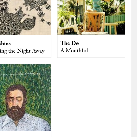
The Dø
Shins
A Mouthful
ng the Night Away