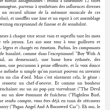
e subtils antagonismes : réussir à rassembler 12 titres
homogène, parvenir à synthétiser des influences diverses
en un recueil ultime de la mémoire musicale de ces
plus), et insuffler une âme et un esprit à cet assemblage
writing exceptionnel de finesse et de sensibilité.
ties à chaque titre serait vain et superflu tant les mots
tels joyaux. Les airs sont tour à tour guillerets et
, légers et chargés en émotion. Parfois, les composants
 de banalité, comme dans l'exceptionnel "Boy With A
ial, au demeurant), une basse bien rythmée, des
on, une percussion à peine effleurée, et la voix douce
e mélodie si simple qu'on jurerait pouvoir en inventer
n un clin d'oeil. Mais c'est sûrement cela, le génie :
n ressortir un chef-d'oeuvre. Et comme un bonheur
à enchaîner sur un
air pop-jazz virevoltant ("The Devil
sur un slow étonnant de fraîcheur ("Flightless Bird,
e rendu compte, vous êtes déjà en train de réécouter
untry ("Pagan Angel And A Borrowed Car"). Eh oui, le