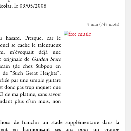
colas
, le
09/05/2008
3 min
(
743
mots)
 hasard. Presque, car le
equel se cache le talentueux
m, m'évoquait déjà une
e originale de
Garden State
ricain (de chez Subpop en
ré de "Such Great Heights",
fiée par une simple guitare
st donc pas trop inquiet que
CD de ma platine, sans savoir
pendant plus d'un mois, non
oisi de franchir un stade supplémentaire dans la
ement en harmonisant ses airs pour un groupe