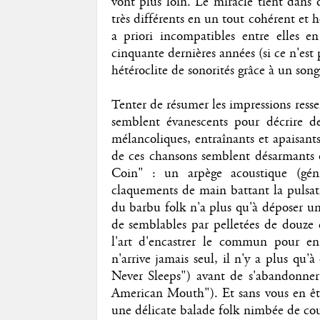
vont plus loin. Le miracle tient dans d
très différents en un tout cohérent et 
a priori incompatibles entre elles 
cinquante dernières années (si ce n'est 
hétéroclite de sonorités grâce à un song
Tenter de résumer les impressions ressen
semblent évanescents pour décrire de 
mélancoliques, entraînants et apaisants
de ces chansons semblent désarmants
Coin" : un arpège acoustique (gén
claquements de main battant la pulsati
du barbu folk n'a plus qu'à déposer un
de semblables par pelletées de douze e
l'art d'encastrer le commun pour e
n'arrive jamais seul, il n'y a plus qu'
Never Sleeps") avant de s'abandonner 
American Mouth"). Et sans vous en êtr
une délicate balade folk nimbée de co