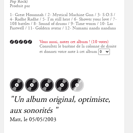
Pop Rock)
Produit par
1- Great Hosannah / 2- Mystical Machine Gun / 3- S.O.S /
4- Radhe Radhe / 5- I'm still here / 6- Shower your love / 7-
108 battles / 8- Sound of drums / 9- Time worm / 10- Las
Farewell / 11- Goldern avatar / 12- Namami nanda nandana
Vous aussi, notez cet album ! (10 votes)
Consultez le barème de la colonne de droite
et donnez votre note à cet album
"Un album original, optimiste,
aux sonorités "
Matt
, le
05/05/2003