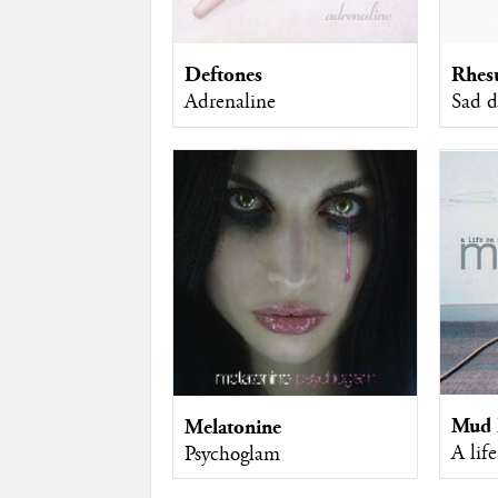
Deftones
Rhes
Adrenaline
Sad d
Mud 
Melatonine
A lif
Psychoglam