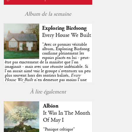
Album de la semaine
Exploring Birdsong
Every House We Built
"
Avec ce premier véritable
album, Exploring Birdsong
confirme pleinement les
espoirs placés en lui - peut-
être pas exactement de la manière que l'on
imaginait - mais avec une réussite indéniable. Si
l'on aurait aimé voir le groupe s'aventurer un peu
plus souvent hors des sentiers balisés,
Every
House We Built
n'en demeure pas moins l'une
des très belles surprises de cette année, porté par
plusieurs morceaux qui trouveront sans difficulté
À lire également
une place de choix dans vos playlists estivales.
"
Albion
It Was In The Month
Of May I
"Panique celtique"