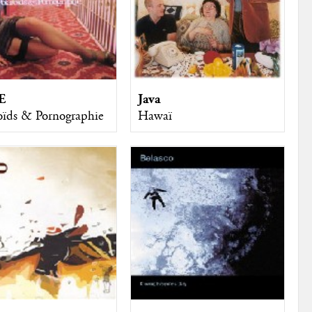
E
Java
oïds & Pornographie
Hawaï