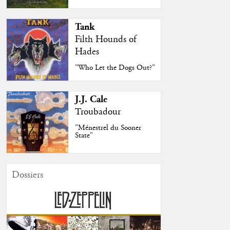
Tank
Filth Hounds of
Hades
"Who Let the Dogs Out?"
J.J. Cale
Troubadour
"Ménestrel du Sooner
State"
Dossiers