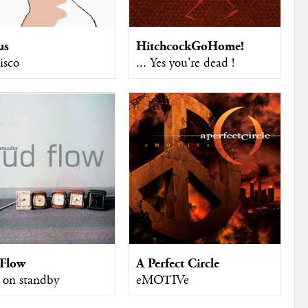
us
HitchcockGoHome!
isco
... Yes you're dead !
Flow
A Perfect Circle
e on standby
eMOTIVe