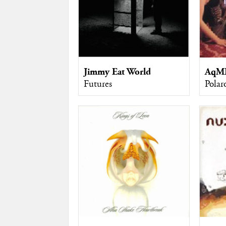
Jimmy Eat World
AqM
Futures
Polar