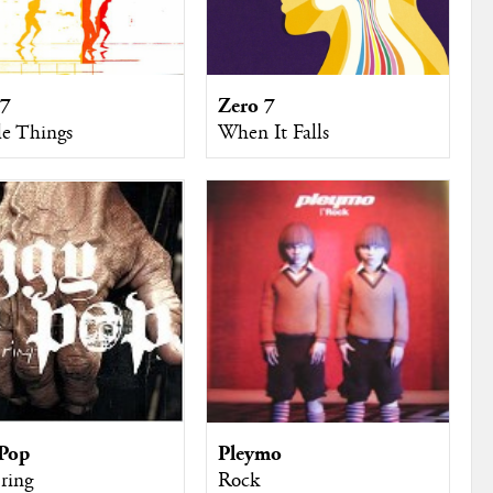
 7
Zero 7
e Things
When It Falls
 Pop
Pleymo
 ring
Rock