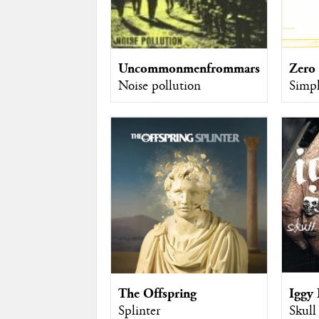
Uncommonmenfrommars
Zero
Noise pollution
Simpl
The Offspring
Iggy
Splinter
Skull