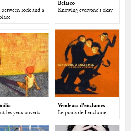
Belasco
D
Knowing everyone's okay
 between rock and a
place
Vendeurs d'enclumes
milia
Le poids de l'enclume
t les yeux ouverts