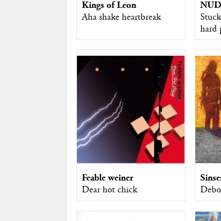
Kings of Leon
NU
Aha shake heartbreak
Stuck
hard 
Feable weiner
Sinse
Dear hot chick
Debou