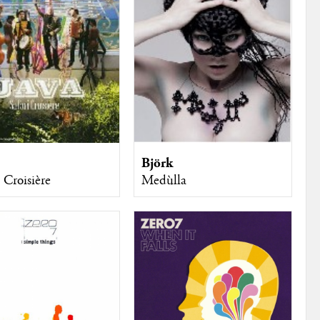
Björk
 Croisière
Medùlla