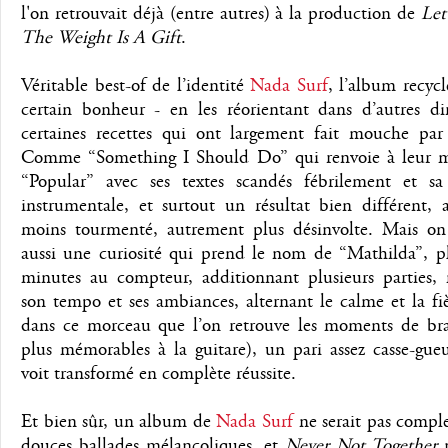
l'on retrouvait déjà (entre autres) à la production de
Let
The Weight Is A Gift
.
Véritable best-of de l’identité
Nada Surf
, l’album recyc
certain bonheur - en les réorientant dans d’autres dir
certaines recettes qui ont largement fait mouche par 
Comme “Something I Should Do” qui renvoie à leur 
“Popular” avec ses textes scandés fébrilement et sa
instrumentale, et surtout un résultat bien différent, 
moins tourmenté, autrement plus désinvolte. Mais on
aussi une curiosité qui prend le nom de “Mathilda”, pl
minutes au compteur, additionnant plusieurs parties,
son tempo et ses ambiances, alternant le calme et la fiè
dans ce morceau que l’on retrouve les moments de bra
plus mémorables à la guitare), un pari assez casse-gue
voit transformé en complète réussite.
Et bien sûr, un album de
Nada Surf
ne serait pas comple
douces ballades mélancoliques, et
Never Not Together
n