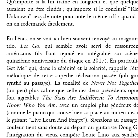
Qu’importe si la fin traîne en longueur et que quelque
auraient pu être éludés ; qu’importe si le conclusif “R
Unknown” recycle note pour note le même riff : quand c
on en redemande fatalement.
En l’état, on se voit ici bien souvent renvoyé au magn
trio,
Let Go
, qui semble avoir servi de ressourc
américains (ils l’ont rejoué en intégralité sur scèn
quinzième anniversaire du disque en 2017). En particul
Get Me” qui, dans la sérénité et la solarité, rappelle l’éta
mélodique de cette superbe réalisation passée (joli g
synthé au passage). La tonalité de
Never Not Togethe
(un peu) plus calme que celle des deux précédents opus
fort agréables
The Stars Are Indifferent To Astrono
Know Who You Ar
e, avec un emploi plus généreux des
(comme le piano qui trouve bien sa place au milieu des 
le grisant “Live Learn And Forget”). Signalons au passage
couleur tient sans doute au départ du guitariste Doug Gi
l'intégration du vieux compère Louie Lino aux synthés