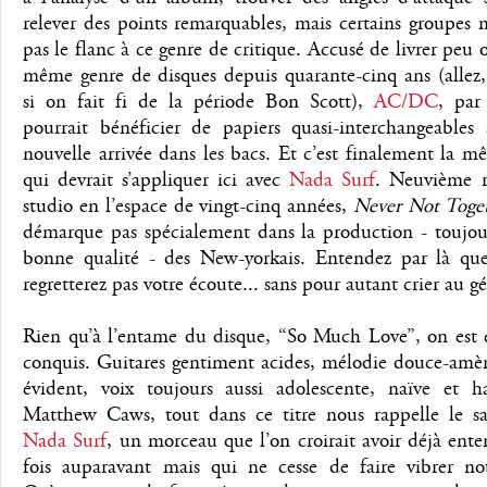
relever des points remarquables, mais certains groupes 
pas le flanc à ce genre de critique. Accusé de livrer peu 
même genre de disques depuis quarante-cinq ans (allez,
si on fait fi de la période Bon Scott),
AC/DC
, par
pourrait bénéficier de papiers quasi-interchangeables
nouvelle arrivée dans les bacs. Et c’est finalement la 
qui devrait s’appliquer ici avec
Nada Surf
. Neuvième ré
studio en l’espace de vingt-cinq années,
Never Not Toge
démarque pas spécialement dans la production - toujour
bonne qualité - des New-yorkais. Entendez par là qu
regretterez pas votre écoute... sans pour autant crier au gé
Rien qu’à l’entame du disque, “So Much Love”, on est e
conquis. Guitares gentiment acides, mélodie douce-amèr
évident, voix toujours aussi adolescente, naïve et h
Matthew Caws, tout dans ce titre nous rappelle le sav
Nada Surf
, un morceau que l’on croirait avoir déjà ent
fois auparavant mais qui ne cesse de faire vibrer no