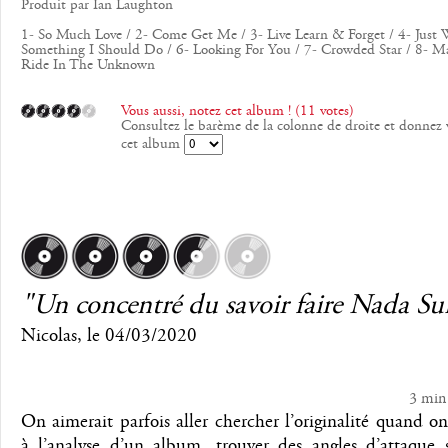
Produit par Ian Laughton
1- So Much Love / 2- Come Get Me / 3- Live Learn & Forget / 4- Just W
Something I Should Do / 6- Looking For You / 7- Crowded Star / 8- Ma
Ride In The Unknown
Vous aussi, notez cet album ! (11 votes)
Consultez le barème de la colonne de droite et donnez 
cet album
"Un concentré du savoir faire Nada Su
Nicolas
, le
04/03/2020
3 min
On aimerait parfois aller chercher l’originalité quand on
à l’analyse d’un album, trouver des angles d’attaque s