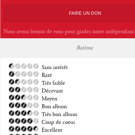
FAIRE UN DON
Nous avons besoin de vous pour garder notre indépendanc
Barème
Sans intérêt
Raté
Très faible
Décevant
Moyen
Bon album
Très bon album
Coup de coeur
Excellent