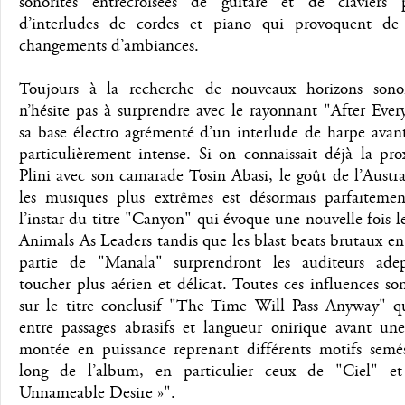
sonorités entrecroisées de guitare et de claviers 
d’interludes de cordes et piano qui provoquent de
changements d’ambiances.
Toujours à la recherche de nouveaux horizons sonor
n’hésite pas à surprendre avec le rayonnant "After Ever
sa base électro agrémenté d’un interlude de harpe avan
particulièrement intense. Si on connaissait déjà la pr
Plini avec son camarade Tosin Abasi, le goût de l’Austr
les musiques plus extrêmes est désormais parfaitemen
l’instar du titre "Canyon" qui évoque une nouvelle fois l
Animals As Leaders tandis que les blast beats brutaux e
partie de "Manala" surprendront les auditeurs ade
toucher plus aérien et délicat. Toutes ces influences son
sur le titre conclusif "The Time Will Pass Anyway" qu
entre passages abrasifs et langueur onirique avant une
montée en puissance reprenant différents motifs semé
long de l’album, en particulier ceux de "Ciel" e
Unnameable Desire »".