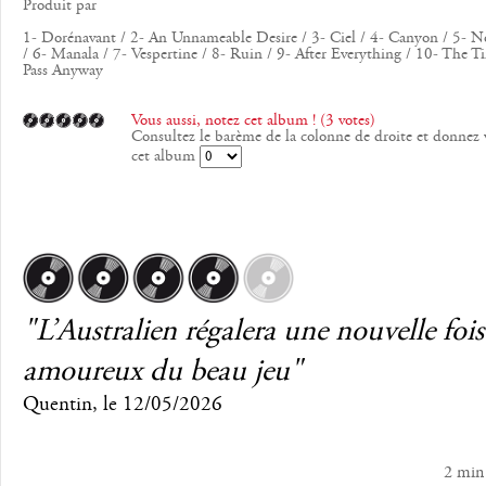
Produit par
1- Dorénavant / 2- An Unnameable Desire / 3- Ciel / 4- Canyon / 5-
/ 6- Manala / 7- Vespertine / 8- Ruin / 9- After Everything / 10- The T
Pass Anyway
Vous aussi, notez cet album ! (3 votes)
Consultez le barème de la colonne de droite et donnez 
cet album
"L’Australien régalera une nouvelle fois
amoureux du beau jeu"
Quentin
, le
12/05/2026
2 min