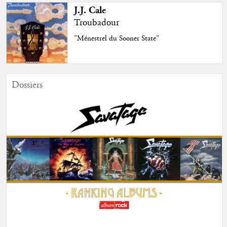
J.J. Cale
Troubadour
"Ménestrel du Sooner State"
Dossiers