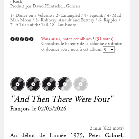
: Rock)
Produit par David Hentschel, Genesis
1- Dance on a Volcano / 2- Entangled / 3- Squonk / 4- Mad
Man Moon / 5- Robbery, Assault and Battery / 6- Ripples /
7- A Trick of the Tail / 8- Los Endos
Vous aussi, notez cet album ! (51 votes)
Consultez le barème de la colonne de droite
et donnez votre note à cet album
"And Then There Were Four"
François
, le
02/05/2026
2 min
(
622
mots)
Au début de l’année 1975, Peter Gabriel,