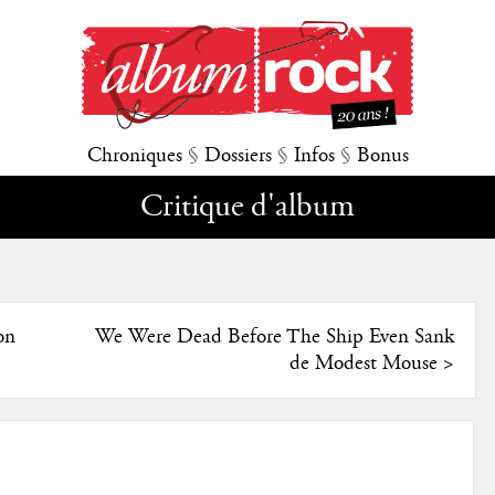
Chroniques
§
Dossiers
§
Infos
§
Bonus
Critique d'album
on
We Were Dead Before The Ship Even Sank
de Modest Mouse
>