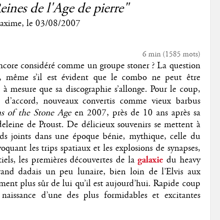
eines de l'Age de pierre"
axime
, le
03/08/2007
6 min
(
1585
mots)
encore considéré comme un groupe stoner ? La question
ms, même s’il est évident que le combo ne peut être
t à mesure que sa discographie s’allonge. Pour le coup,
 d’accord, nouveaux convertis comme vieux barbus
s of the Stone Age
en 2007, près de 10 ans après sa
eleine de Proust. De délicieux souvenirs se mettent à
eds joints dans une époque bénie, mythique, celle du
oquant les trips spatiaux et les explosions de synapses,
tiels, les premières découvertes de la
galaxie
du heavy
and dadais un peu lunaire, bien loin de l’Elvis aux
ment plus sûr de lui qu’il est aujourd’hui. Rapide coup
 naissance d’une des plus formidables et excitantes