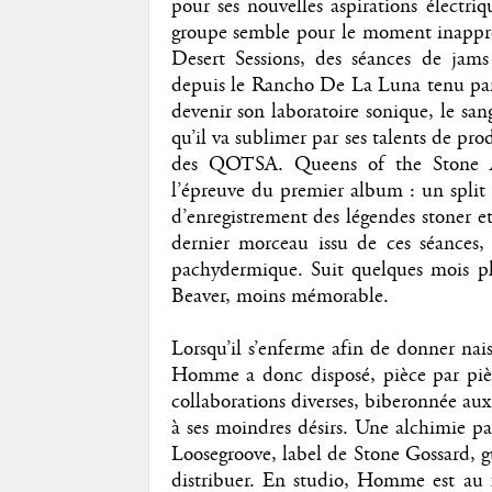
pour ses nouvelles aspirations électri
groupe semble pour le moment inapprop
Desert Sessions, des séances de jams
depuis le Rancho De La Luna tenu par
devenir son laboratoire sonique, le sang
qu’il va sublimer par ses talents de pro
des QOTSA. Queens of the Stone Age
l’épreuve du premier album : un split
d’enregistrement des légendes stoner e
dernier morceau issu de ces séances
pachydermique. Suit quelques mois pl
Beaver, moins mémorable.
Lorsqu’il s’enferme afin de donner nai
Homme a donc disposé, pièce par pièce
collaborations diverses, biberonnée au
à ses moindres désirs. Une alchimie pa
Loosegroove, label de Stone Gossard, gu
distribuer. En studio, Homme est au 