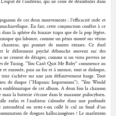
 L’esprit de l’auditeur, qui ne cesse de déambuler dans
ugaison de ces deux mouvements : l’efficacité rude et
 machiavélique. En fait, cette conjonction confère à ce
ans la sphère du binaire trapu que de la pop légère,
 rythmique qui laboure, comme un pénis monté sur vérins
u chanteur, qui promet de moites extases. Ce duel
sy et le délitement psyché débouche souvent sur des
 ne cessent de déraper, comme si un virus pervers ne
ucles de Turing. "You Can’t Quit Me Baby" commence au
 et enrouée, puis au fur et à mesure, tout se disloque,
e titre s’achève sur une jam définitvement barge. Tout
ieu de disque ("Hispanic Impressions"). "You Would
us emblématique de cet album. A deux fois la chanson
e mais la batterie s’écrase dans le marasme psilocybien.
olle enfin et l’auditeur s’absorbe dans une profonde
ce intersidéral ou reste-t-on collé le cul au fond d’un
nsommation de drogues hallucinogènes ? Le maelström