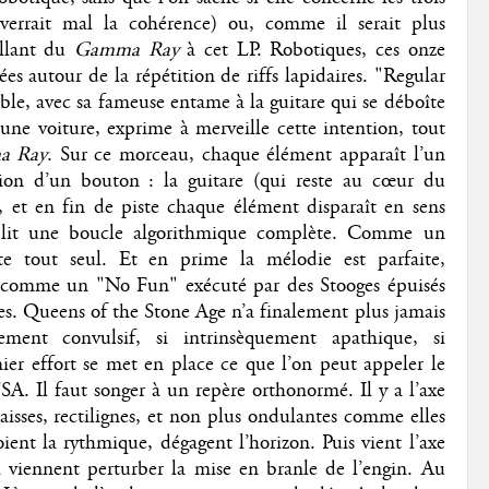
errait mal la cohérence) ou, comme il serait plus
allant du
Gamma Ray
à cet LP. Robotiques, ces onze
es autour de la répétition de riffs lapidaires. "Regular
le, avec sa fameuse entame à la guitare qui se déboîte
d’une voiture, exprime à merveille cette intention, tout
a Ray
. Sur ce morceau, chaque élément apparaît l’un
sion d’un bouton : la guitare (qui reste au cœur du
se, et en fin de piste chaque élément disparaît en sens
mplit une boucle algorithmique complète. Comme un
e tout seul. Et en prime la mélodie est parfaite,
x comme un "No Fun" exécuté par des Stooges épuisés
des. Queens of the Stone Age n’a finalement plus jamais
ent convulsif, si intrinsèquement apathique, si
er effort se met en place ce que l’on peut appeler le
. Il faut songer à un repère orthonormé. Il y a l’axe
paisses, rectilignes, et non plus ondulantes comme elles
soient la rythmique, dégagent l’horizon. Puis vient l’axe
 qui viennent perturber la mise en branle de l’engin. Au