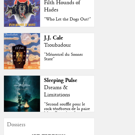
Filth Hounds of
Hades
"Who Let the Dogs Out?"
J.J. Cale
Troubadour
"Ménestrel du Sooner
State"
Sleeping Pulse
Dreams &
Limitations
"Second souffle pour le
rock ténébreux de la paire
Moss-Fazendeiro"
Dossiers