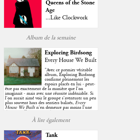
Queens of the Stone
Age
...Like Clockwork
Album de la semaine
Exploring Birdsong
Every House We Built
"
Avec ce premier véritable
album, Exploring Birdsong
confirme pleinement les
espoirs placés en lui - peut-
être pas exactement de la manière que l'on
imaginait - mais avec une réussite indéniable. Si
l'on aurait aimé voir le groupe s'aventurer un peu
plus souvent hors des sentiers balisés,
Every
House We Built
n'en demeure pas moins l'une
des très belles surprises de cette année, porté par
plusieurs morceaux qui trouveront sans difficulté
À lire également
une place de choix dans vos playlists estivales.
"
Tank