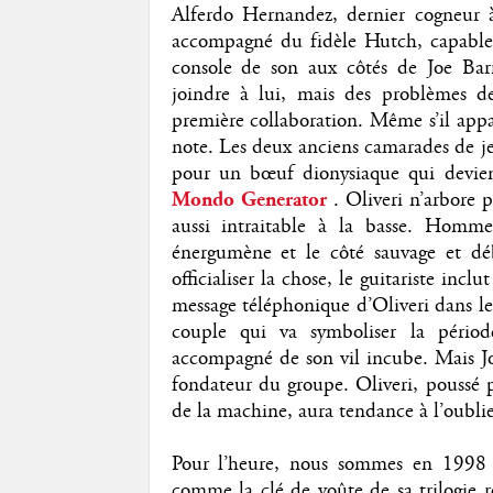
Alferdo Hernandez, dernier cogneur à 
accompagné du fidèle Hutch, capable 
console de son aux côtés de Joe Ba
joindre à lui, mais des problèmes d
première collaboration. Même s’il appa
note. Les deux anciens camarades de j
pour un bœuf dionysiaque qui devien
Mondo Generator
. Oliveri n’arbore 
aussi intraitable à la basse. Homme
énergumène et le côté sauvage et dé
officialiser la chose, le guitariste i
message téléphonique d’Oliveri dans leq
couple qui va symboliser la pério
accompagné de son vil incube. Mais J
fondateur du groupe. Oliveri, poussé p
de la machine, aura tendance à l’oublie
Pour l’heure, nous sommes en 1998 
comme la clé de voûte de sa trilogie ro