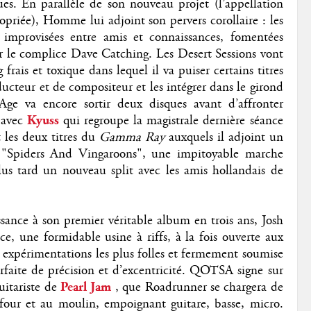
ques. En parallèle de son nouveau projet (l’appellation
riée), Homme lui adjoint son pervers corollaire : les
 improvisées entre amis et connaissances, fomentées
 le complice Dave Catching. Les Desert Sessions vont
 frais et toxique dans lequel il va puiser certains titres
ducteur et de compositeur et les intégrer dans le girond
 va encore sortir deux disques avant d’affronter
 avec
Kyuss
qui regroupe la magistrale dernière séance
t les deux titres du
Gamma Ray
auxquels il adjoint un
, "Spiders And Vingaroons", une impitoyable marche
us tard un nouveau split avec les amis hollandais de
ssance à son premier véritable album en trois ans, Josh
, une formidable usine à riffs, à la fois ouverte aux
x expérimentations les plus folles et fermement soumise
rfaite de précision et d’excentricité. QOTSA signe sur
itariste de
Pearl Jam
, que Roadrunner se chargera de
four et au moulin, empoignant guitare, basse, micro.