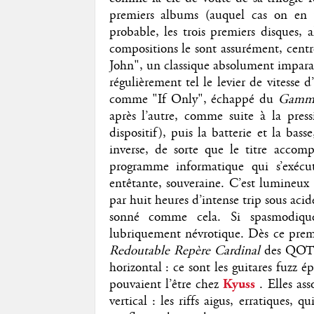
premiers albums (auquel cas on en v
probable, les trois premiers disques, 
compositions le sont assurément, centré
John", un classique absolument imparab
régulièrement tel le levier de vitesse 
comme "If Only", échappé du
Gamm
après l’autre, comme suite à la pres
dispositif), puis la batterie et la bas
inverse, de sorte que le titre acco
programme informatique qui s’exécut
entêtante, souveraine. C’est lumineu
par huit heures d’intense trip sous aci
sonné comme cela. Si spasmodiquem
lubriquement névrotique. Dès ce premi
Redoutable Repère Cardinal
des QOTSA
horizontal : ce sont les guitares fuzz é
pouvaient l’être chez
Kyuss
. Elles as
vertical : les riffs aigus, erratiques,