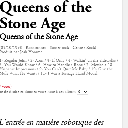
Queens of the
Stone Age
Queens of the Stone Age
(05/10/1998 - Roadrunner - Stoner rock - Genre : Rock)
Produit par Josh Homme
1- Regular John / 2- Avon / 3- If Only / 4- Walkin' on the Sidewalks /
5- You Would Know / 6- How to Handle a Rope / 7- Mexicola / 8-
Hispanic Impressions / 9- You Can't Quit Me Baby / 10- Give the
Mule What He Wants / 11- I Was a Teenage Hand Model
 votes)
ne de droite et donnez votre note à cet album
L'entrée en matière robotique des