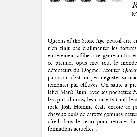
R
M
Queens of the Stone Age peut-il être 
n’en finit pas d’alimenter les foru
entièrement affilié à ce genre au fur e
ce premier opus met tout le monde
détenteurs du Dogme. Ecouter
Queen
parution, c’est un peu déguster sa mad
remonter par effluves. On saute à pi
label Man’s Ruin, avec ses pochettes év
les split albums, les concerts confiden
rock. Josh Homme était encore ce gr
cheveux poils de carotte gominés nette
d’œil dans le rétro pour retracer la
formations actuelles…