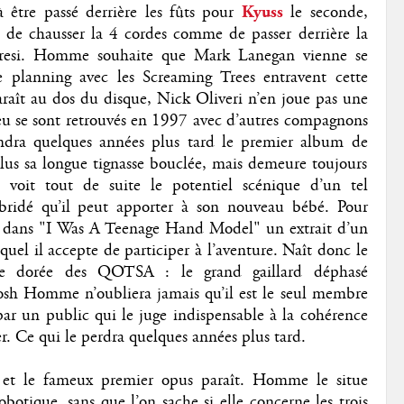
être passé derrière les fûts pour
Kyuss
le seconde,
de chausser la 4 cordes comme de passer derrière la
rresi. Homme souhaite que Mark Lanegan vienne se
e planning avec les Screaming Trees entravent cette
raît au dos du disque, Nick Oliveri n’en joue pas une
eu se sont retrouvés en 1997 avec d’autres compagnons
dra quelques années plus tard le premier album de
plus sa longue tignasse bouclée, mais demeure toujours
 voit tout de suite le potentiel scénique d’un tel
bridé qu’il peut apporter à son nouveau bébé. Pour
nclut dans "I Was A Teenage Hand Model" un extrait d’un
uel il accepte de participer à l’aventure. Naît donc le
de dorée des QOTSA : le grand gaillard déphasé
osh Homme n’oubliera jamais qu’il est le seul membre
ar un public qui le juge indispensable à la cohérence
r. Ce qui le perdra quelques années plus tard.
et le fameux premier opus paraît. Homme le situe
botique, sans que l’on sache si elle concerne les trois