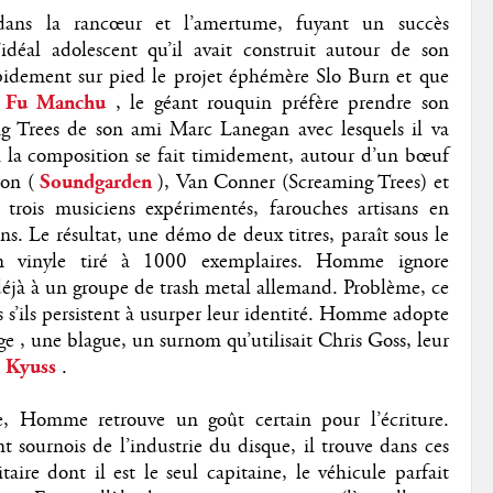
dans la rancœur et l’amertume, fuyant un succès
idéal adolescent qu’il avait construit autour de son
pidement sur pied le projet éphémère Slo Burn et que
Fu Manchu
, le géant rouquin préfère prendre son
g Trees de son ami Marc Lanegan avec lesquels il va
à la composition se fait timidement, autour d’un bœuf
on (
Soundgarden
), Van Conner (Screaming Trees) et
, trois musiciens expérimentés, farouches artisans en
ns. Le résultat, une démo de deux titres, paraît sous le
vinyle tiré à 1000 exemplaires. Homme ignore
jà à un groupe de trash metal allemand. Problème, ce
s s’ils persistent à usurper leur identité. Homme adopte
e , une blague, un surnom qu’utilisait Chris Goss, leur
Kyuss
.
e, Homme retrouve un goût certain pour l’écriture.
 sournois de l’industrie du disque, il trouve dans ces
taire dont il est le seul capitaine, le véhicule parfait