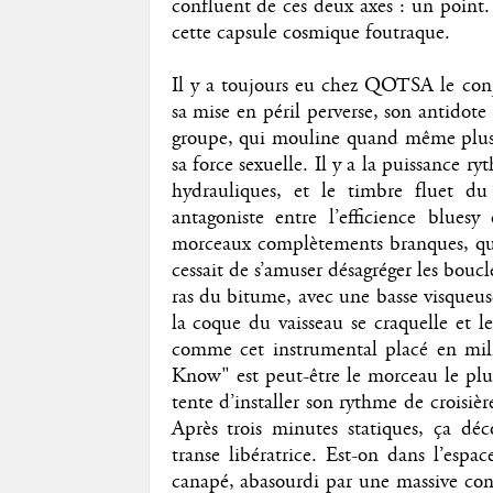
confluent de ces deux axes : un point.
cette capsule cosmique foutraque.
Il y a toujours eu chez QOTSA le conj
sa mise en péril perverse, son antidote
groupe, qui mouline quand même plus d
sa force sexuelle. Il y a la puissance
hydrauliques, et le timbre fluet d
antagoniste entre l’efficience blue
morceaux complètements branques, qui
cessait de s’amuser désagréger les bo
ras du bitume, avec une basse visqueuse
la coque du vaisseau se craquelle et l
comme cet instrumental placé en mil
Know" est peut-être le morceau le pl
tente d’installer son rythme de croisièr
Après trois minutes statiques, ça déc
transe libératrice. Est-on dans l’espa
canapé, abasourdi par une massive co