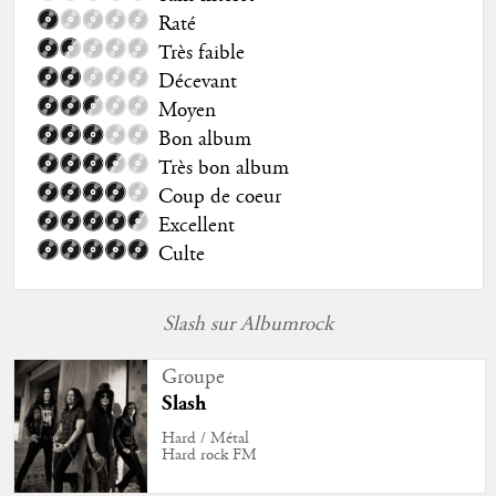
Raté
Très faible
Décevant
Moyen
Bon album
Très bon album
Coup de coeur
Excellent
Culte
Slash sur Albumrock
Groupe
Slash
Hard / Métal
Hard rock FM