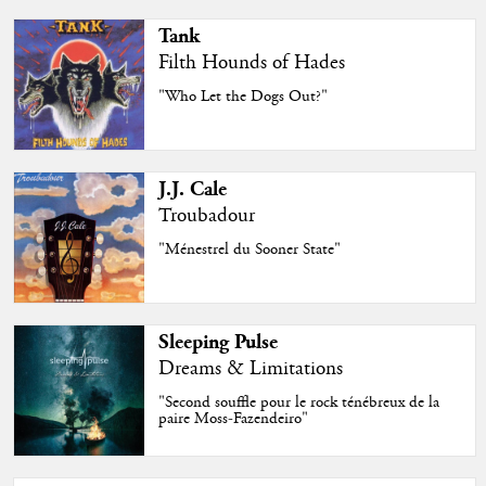
Tank
Filth Hounds of Hades
"Who Let the Dogs Out?"
J.J. Cale
Troubadour
"Ménestrel du Sooner State"
Sleeping Pulse
Dreams & Limitations
"Second souffle pour le rock ténébreux de la
paire Moss-Fazendeiro"