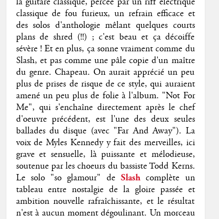
la guitare classique, percée par un riff électrique
classique de fou furieux, un refrain efficace et
des solos d'anthologie mêlant quelques courts
plans de shred (!!) ; c'est beau et ça décoiffe
sévère ! Et en plus, ça sonne vraiment comme du
Slash, et pas comme une pâle copie d'un maître
du genre. Chapeau. On aurait apprécié un peu
plus de prises de risque de ce style, qui auraient
amené un peu plus de folie à l'album. "Not For
Me", qui s'enchaîne directement après le chef
d'oeuvre précédent, est l'une des deux seules
ballades du disque (avec "Far And Away"). La
voix de Myles Kennedy y fait des merveilles, ici
grave et sensuelle, là puissante et mélodieuse,
soutenue par les choeurs du bassiste Todd Kerns.
Le solo "so glamour" de
Slash
complète un
tableau entre nostalgie de la gloire passée et
ambition nouvelle rafraîchissante, et le résultat
n'est à aucun moment dégoulinant. Un morceau