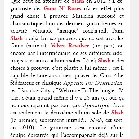
Que peut-on attendre de
Slash
en 2012 ? L'ex-
guitariste des
Guns N' Roses
n'a en effet plus
grand chose à prouver. Musicien surdoué et
charismatique, l'un des derniers guitar-heroes en
activité, véritable "marque" rock'n'roll, l'ami
Slash
a déjà fait ses preuves, que ce soit avec les
Guns (surtout),
Velvet Revolver
(un peu) ou
encore par l'intermédiaire de ses différents side-
projects et autres albums solos. Là où
Slash
a des
choses à prouver, c'est plutôt à lui-même : est-il
capable de faire aussi bien qu'avec les Guns ? Le
fédérateur et classique
Appetite For Destruction
,
les "Paradise City", "Welcome To The Jungle" &
Cie, c'était quand même il y a 25 ans (et oui ça
ne nous rajeunit pas tout ça).
Apocalyptic Love
est seulement le deuxième album solo de
Slash
(le premier, sobrement intitulé...
Slash
, est sorti
en 2010). Le guitariste s'est entouré d'une
équipe éprouvée qui l'accompagnait déjà sur la