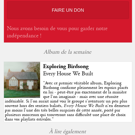
FAIRE UN DON
Nous avons besoin de vous pour garder notre
indépendance !
Album de la semaine
Exploring Birdsong
Every House We Built
"
Avec ce premier véritable album, Exploring
Birdsong confirme pleinement les espoirs placés
en lui - peut-être pas exactement de la manière
que l'on imaginait - mais avec une réussite
indéniable. Si l'on aurait aimé voir le groupe s'aventurer un peu plus
souvent hors des sentiers balisés,
Every House We Built
n'en demeure
pas moins l'une des très belles surprises de cette année, porté par
plusieurs morceaux qui trouveront sans difficulté une place de choix
dans vos playlists estivales.
"
À lire également