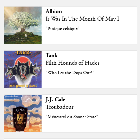
Albion
It Was In The Month Of May I
"Panique celtique"
Tank
Filth Hounds of Hades
"Who Let the Dogs Out?"
J.J. Cale
Troubadour
"Ménestrel du Sooner State"