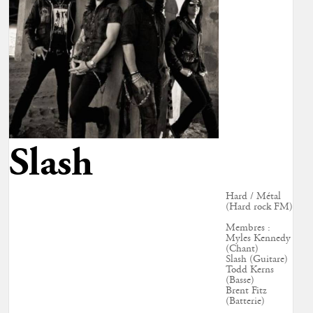
Slash
Hard / Métal
(Hard rock FM)
Membres :
Myles Kennedy
(Chant)
Slash (Guitare)
Todd Kerns
(Basse)
Brent Fitz
(Batterie)