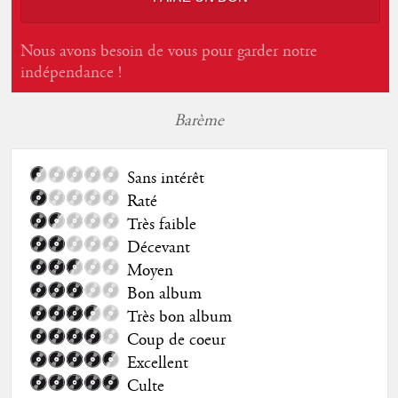
Nous avons besoin de vous pour garder notre
indépendance !
Barème
Sans intérêt
Raté
Très faible
Décevant
Moyen
Bon album
Très bon album
Coup de coeur
Excellent
Culte