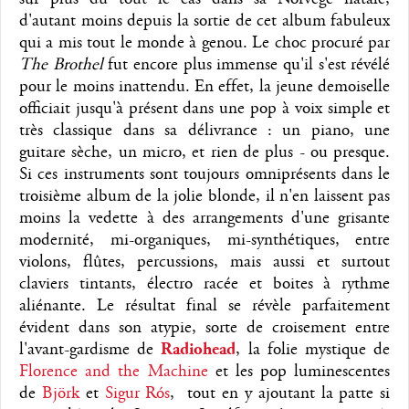
d'autant moins depuis la sortie de cet album fabuleux
qui a mis tout le monde à genou. Le choc procuré par
The Brothel
fut encore plus immense qu'il s'est révélé
pour le moins inattendu. En effet, la jeune demoiselle
officiait jusqu'à présent dans une pop à voix simple et
très classique dans sa délivrance : un piano, une
guitare sèche, un micro, et rien de plus - ou presque.
Si ces instruments sont toujours omniprésents dans le
troisième album de la jolie blonde, il n'en laissent pas
moins la vedette à des arrangements d'une grisante
modernité, mi-organiques, mi-synthétiques, entre
violons, flûtes, percussions, mais aussi et surtout
claviers tintants, électro racée et boites à rythme
aliénante. Le résultat final se révèle parfaitement
évident dans son atypie, sorte de croisement entre
l'avant-gardisme de
Radiohead
, la folie mystique de
Florence and the Machine
et les pop luminescentes
de
Björk
et
Sigur Rós
, tout en y ajoutant la patte si