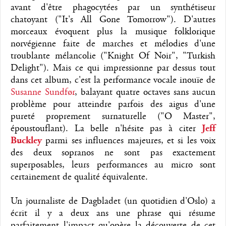
avant d'être phagocytées par un synthétiseur
chatoyant ("It's All Gone Tomorrow"). D'autres
morceaux évoquent plus la musique folklorique
norvégienne faite de marches et mélodies d'une
troublante mélancolie ("Knight Of Noir", "Turkish
Delight"). Mais ce qui impressionne par dessus tout
dans cet album, c'est la performance vocale inouïe de
Susanne Sundfør
, balayant quatre octaves sans aucun
problème pour atteindre parfois des aigus d'une
pureté proprement surnaturelle ("O Master",
époustouflant). La belle n'hésite pas à citer
Jeff
Buckley
parmi ses influences majeures, et si les voix
des deux sopranos ne sont pas exactement
superposables, leurs performances au micro sont
certainement de qualité équivalente.
Un journaliste de Dagbladet (un quotidien d'Oslo) a
écrit il y a deux ans une phrase qui résume
parfaitement l'impact qu'opère la découverte de cet