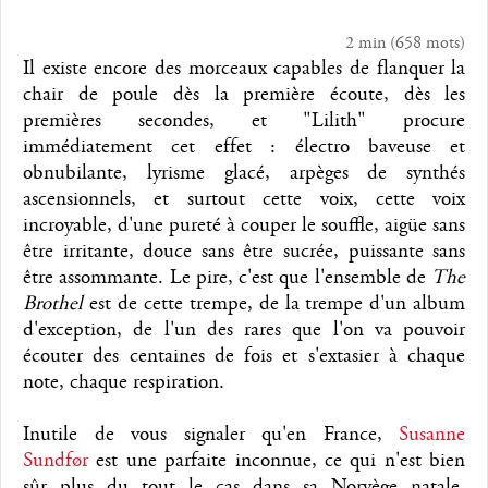
2 min
(
658
mots)
Il existe encore des morceaux capables de flanquer la
chair de poule dès la première écoute, dès les
premières secondes, et "Lilith" procure
immédiatement cet effet : électro baveuse et
obnubilante, lyrisme glacé, arpèges de synthés
ascensionnels, et surtout cette voix, cette voix
incroyable, d'une pureté à couper le souffle, aigüe sans
être irritante, douce sans être sucrée, puissante sans
être assommante. Le pire, c'est que l'ensemble de
The
Brothel
est de cette trempe, de la trempe d'un album
d'exception, de l'un des rares que l'on va pouvoir
écouter des centaines de fois et s'extasier à chaque
note, chaque respiration.
Inutile de vous signaler qu'en France,
Susanne
Sundfør
est une parfaite inconnue, ce qui n'est bien
sûr plus du tout le cas dans sa Norvège natale,