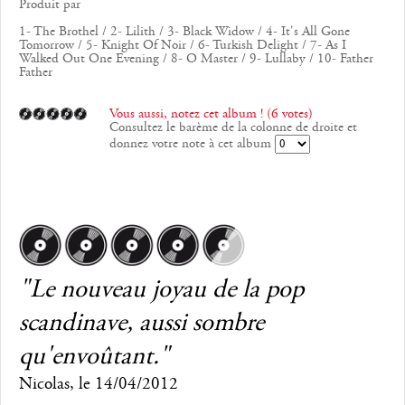
Produit par
1- The Brothel / 2- Lilith / 3- Black Widow / 4- It's All Gone
Tomorrow / 5- Knight Of Noir / 6- Turkish Delight / 7- As I
Walked Out One Evening / 8- O Master / 9- Lullaby / 10- Father
Father
Vous aussi, notez cet album ! (6 votes)
Consultez le barème de la colonne de droite et
donnez votre note à cet album
"Le nouveau joyau de la pop
scandinave, aussi sombre
qu'envoûtant."
Nicolas
, le
14/04/2012