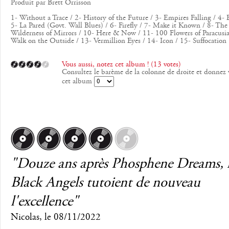
Produit par Brett Orrisson
1- Without a Trace / 2- History of the Future / 3- Empires Falling / 4- E
5- La Pared (Govt. Wall Blues) / 6- Firefly / 7- Make it Known / 8- The 
Wilderness of Mirrors / 10- Here & Now / 11- 100 Flowers of Paracusia
Walk on the Outside / 13- Vermillion Eyes / 14- Icon / 15- Suffocation
Vous aussi, notez cet album ! (13 votes)
Consultez le barème de la colonne de droite et donnez 
cet album
"Douze ans après Phosphene Dreams, l
Black Angels tutoient de nouveau
l'excellence"
Nicolas
, le
08/11/2022