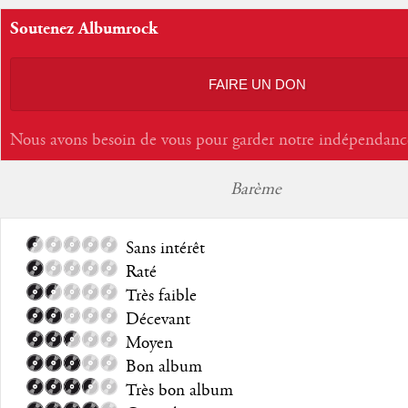
Soutenez Albumrock
FAIRE UN DON
Nous avons besoin de vous pour garder notre indépendanc
Barème
Sans intérêt
Raté
Très faible
Décevant
Moyen
Bon album
Très bon album