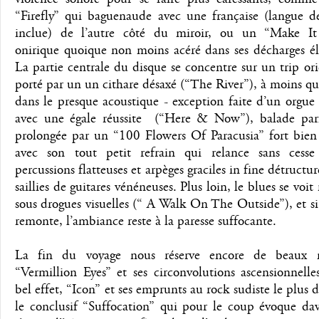
“Firefly” qui baguenaude avec une française (langue d
inclue) de l’autre côté du miroir, ou un “Make I
onirique quoique non moins acéré dans ses décharges él
La partie centrale du disque se concentre sur un trip ori
porté par un un cithare désaxé (“The River”), à moins qu’
dans le presque acoustique - exception faite d’un orgue 
avec une égale réussite (“Here & Now”), balade par
prolongée par un “100 Flowers Of Paracusia” fort bien 
avec son tout petit refrain qui relance sans cesse l
percussions flatteuses et arpèges graciles in fine détructur
saillies de guitares vénéneuses. Plus loin, le blues se voit 
sous drogues visuelles (“ A Walk On The Outside”), et s
remonte, l’ambiance reste à la paresse suffocante.
La fin du voyage nous réserve encore de beaux 
“Vermillion Eyes” et ses circonvolutions ascensionnell
bel effet, “Icon” et ses emprunts au rock sudiste le plus 
le conclusif “Suffocation” qui pour le coup évoque dav