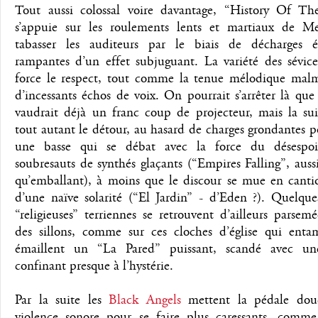
Tout aussi colossal voire davantage, “History Of Th
s’appuie sur les roulements lents et martiaux de M
tabasser les auditeurs par le biais de décharges él
rampantes d’un effet subjuguant. La variété des sévice
force le respect, tout comme la tenue mélodique mal
d’incessants échos de voix. On pourrait s’arrêter là que
vaudrait déjà un franc coup de projecteur, mais la sui
tout autant le détour, au hasard de charges grondantes p
une basse qui se débat avec la force du désespoi
soubresauts de synthés glaçants (“Empires Falling”, aus
qu’emballant), à moins que le discour se mue en canti
d’une naïve solarité (“El Jardin” - d’Eden ?). Quelque
“religieuses” terriennes se retrouvent d’ailleurs parsem
des sillons, comme sur ces cloches d’église qui enta
émaillent un “La Pared” puissant, scandé avec un
confinant presque à l’hystérie.
Par la suite les
Black Angels
mettent la pédale dou
violence sonore pour se faire plus caressants, comm