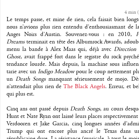
4 min
(
Le temps passe, et mine de rien, cela faisait bien lon
nous n’avions plus rien entendu d’enthousiasmant de la
Anges Noirs d’Austin. Souvenez-vous : en 2010,
P
Dreams
terminait en tête des Albumrock Awards, adouba
menu la bande à Alex Maas qui, déjà avec
Direction
Ghost
, avait frappé fort dans le registre du rock psych
tendance lourde. Mais depuis, la machine sous influenc
tarie avec un
Indigo Meadow
pour le coup nettement plu
un
Death Songs
manquant sérieusement de mojo. Dès
n’attendait plus rien de
The Black Angels
. Erreur, et be
qui plus est.
Cinq ans ont passé depuis
Death Songs
, au cours desqu
Hunt et Nate Ryan ont laissé leurs places respectivemen
Verdooren et Jake Garcia, cinq longues années d’admin
Trump qui ont encore plus ancré le Texas dans un
républicaine dure. La résistance (musicale, à tout le moin