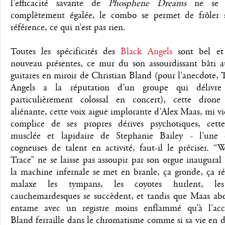
l’efficacité savante de
Phosphene Dreams
ne se v
complètement égalée, le combo se permet de frôler 
référence, ce qui n’est pas rien.
Toutes les spécificités des
Black Angels
sont bel et
nouveau présentes, ce mur du son assourdissant bâti a
guitares en miroir de Christian Bland (pour l’anecdote,
Angels a la réputation d’un groupe qui délivr
particulièrement colossal en concert), cette dron
aliénante, cette voix aiguë implorante d’Alex Maas, mi v
complice de ses propres dérives psychotiques, cette
musclée et lapidaire de Stephanie Bailey - l’une 
cogneuses de talent en activité, faut-il le préciser. 
Trace” ne se laisse pas assoupir par son orgue inaugural :
la machine infernale se met en branle, ça gronde, ça r
malaxe les tympans, les coyotes hurlent, le
cauchemardesques se succèdent, et tandis que Maas abo
entame avec un registre moins enflammé qu’à l’ac
Bland ferraille dans le chromatisme comme si sa vie en 