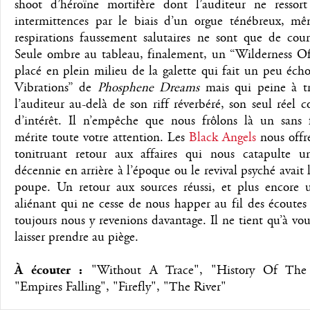
shoot d’héroïne mortifère dont l’auditeur ne ressor
intermittences par le biais d’un orgue ténébreux, mê
respirations faussement salutaires ne sont que de cour
Seule ombre au tableau, finalement, un “Wilderness Of
placé en plein milieu de la galette qui fait un peu éc
Vibrations” de
Phosphene Dreams
mais qui peine à tr
l’auditeur au-delà de son riff réverbéré, son seul réel c
d’intérêt. Il n’empêche que nous frôlons là un sans 
mérite toute votre attention. Les
Black Angels
nous offr
tonitruant retour aux affaires qui nous catapulte 
décennie en arrière à l’époque ou le revival psyché avait 
poupe. Un retour aux sources réussi, et plus encore
aliénant qui ne cesse de nous happer au fil des écoute
toujours nous y revenions davantage. Il ne tient qu’à vo
laisser prendre au piège.
À écouter :
"Without A Trace", "History Of The 
"Empires Falling", "Firefly", "The River"