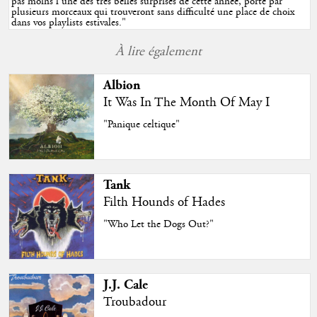
pas moins l'une des très belles surprises de cette année, porté par
plusieurs morceaux qui trouveront sans difficulté une place de choix
dans vos playlists estivales.
"
À lire également
Albion
It Was In The Month Of May I
"Panique celtique"
Tank
Filth Hounds of Hades
"Who Let the Dogs Out?"
J.J. Cale
Troubadour