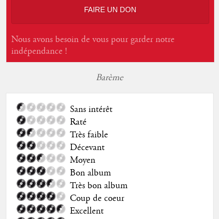
FAIRE UN DON
Nous avons besoin de vous pour garder notre
indépendance !
Barème
Sans intérêt
Raté
Très faible
Décevant
Moyen
Bon album
Très bon album
Coup de coeur
Excellent