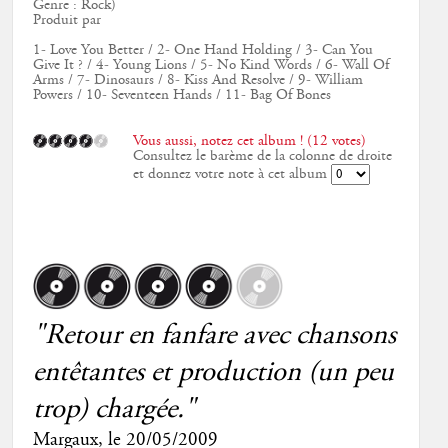
Genre : Rock)
Produit par
1- Love You Better / 2- One Hand Holding / 3- Can You
Give It ? / 4- Young Lions / 5- No Kind Words / 6- Wall Of
Arms / 7- Dinosaurs / 8- Kiss And Resolve / 9- William
Powers / 10- Seventeen Hands / 11- Bag Of Bones
Vous aussi, notez cet album ! (12 votes)
Consultez le barème de la colonne de droite
et donnez votre note à cet album
"Retour en fanfare avec chansons
entêtantes et production (un peu
trop) chargée."
Margaux
, le
20/05/2009