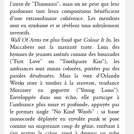
l’intro de "Dinosaurs", mais on ne peut que leur
pardonner tant leurs compositions bénéficient
d’une extraordinaire cohérence. Les membres
sont en symbiose et se révèlent tous subtilement
inventifs.
Wall Of Arms
est plus froid que
Colour It In
, les
Maccabees ont la maturité triste. Loin des
hymnes de jeunots assénés comme des bourrades
("First Love" ou "Toothpaste Kiss"), les
ambiances sont moins colorées, portées par des
paroles désabusées. Mais la voix d’Orlando
Weeks reste à tomber à la renverse, tendance
Morrissey en goguette ("Young Lions").
Enveloppée dans son écho, elle participe à
l’ambiance plus noire et profonde, appuyée par
le premier single "No Kind Words" : sa basse
monocorde déployée en envolée punk se pose
comme un surprenant coup de génie, entêtant à
s’en gratter le crâne, voué à devenir un tube