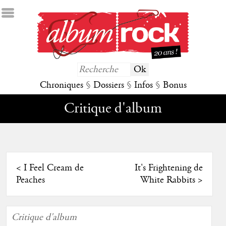
Chroniques
§
Dossiers
§
Infos
§
Bonus
Critique d'album
<
I Feel Cream de
It's Frightening de
Peaches
White Rabbits
>
Critique d'album