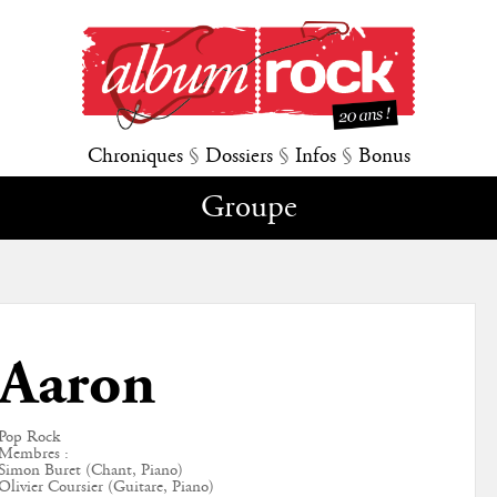
Chroniques
§
Dossiers
§
Infos
§
Bonus
Groupe
Aaron
Pop Rock
Membres :
Simon Buret (Chant, Piano)
Olivier Coursier (Guitare, Piano)