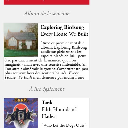
Album de la semaine
Exploring Birdsong
Every House We Built
"
Avec ce premier véritable
album, Exploring Birdsong
confirme pleinement les
espoirs placés en lui - peut-
être pas exactement de la manière que l'on
imaginait - mais avec une réussite indéniable. Si
l'on aurait aimé voir le groupe s'aventurer un peu
plus souvent hors des sentiers balisés,
Every
House We Built
n'en demeure pas moins l'une
des très belles surprises de cette année, porté par
plusieurs morceaux qui trouveront sans difficulté
À lire également
une place de choix dans vos playlists estivales.
"
Tank
Filth Hounds of
Hades
"Who Let the Dogs Out?"