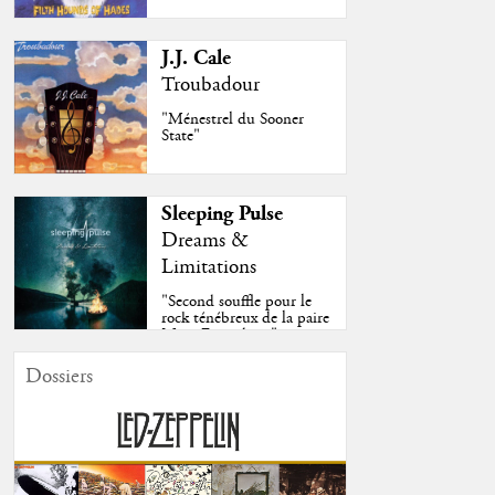
J.J. Cale
Troubadour
"Ménestrel du Sooner
State"
Sleeping Pulse
Dreams &
Limitations
"Second souffle pour le
rock ténébreux de la paire
Moss-Fazendeiro"
Dossiers