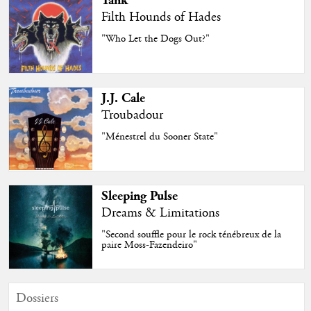
Tank
Filth Hounds of Hades
"Who Let the Dogs Out?"
J.J. Cale
Troubadour
"Ménestrel du Sooner State"
Sleeping Pulse
Dreams & Limitations
"Second souffle pour le rock ténébreux de la
paire Moss-Fazendeiro"
Dossiers