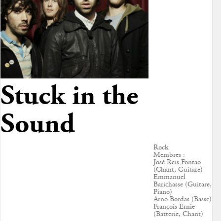
Stuck in the
Sound
Rock
Membres :
José Reis Fontao
(Chant, Guitare)
Emmanuel
Barichasse (Guitare,
Piano)
Arno Bordas (Basse)
François Ernie
(Batterie, Chant)