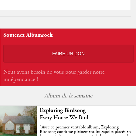
Soutenez Albumrock
FAIRE UN DON
Nous avons besoin de vous pour garder notre
indépendance !
Album de la semaine
Exploring Birdsong
Every House We Built
"
Avec ce premier véritable album, Exploring
Birdsong confirme pleinement les espoirs placés en