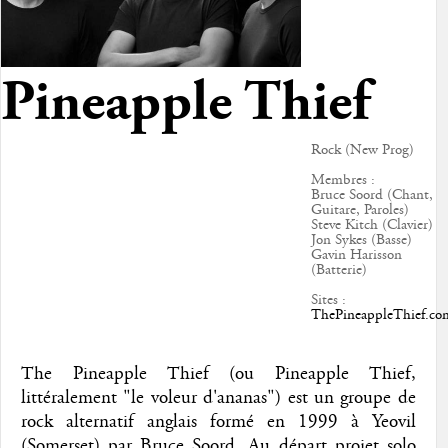
Pineapple Thief
Rock (New Prog)
Membres :
Bruce Soord (Chant,
Guitare, Paroles)
Steve Kitch (Clavier)
Jon Sykes (Basse)
Gavin Harisson
(Batterie)
Sites :
ThePineappleThief.co
The Pineapple Thief (ou Pineapple Thief,
littéralement "le voleur d'ananas") est un groupe de
rock alternatif anglais formé en 1999 à Yeovil
(Somerset) par Bruce Soord. Au départ projet solo