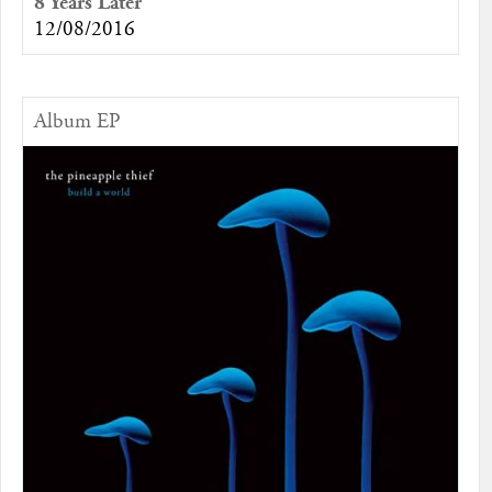
8 Years Later
12/08/2016
Album EP