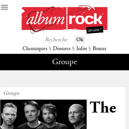
Chroniques
§
Dossiers
§
Infos
§
Bonus
Groupe
Groupe
The