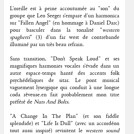
L’oreille est à peine accoutumée au "son" du
groupe que Leo Seeger s’empare d’un harmonica
sur "Fallen Angel" (en hommage à Daniel Darc)
pour basculer dans la tonalité "
western
spaghetti
" (3) d’un far west de contrebande
illuminé par un très beau refrain.
Sans transition, "Don’t Speak Loud" et ses
magnifiques harmonies vocales s’évade dans un
autre espace-temps hanté des accents folk
psychédéliques de sitar. Le pont musical
vaguement lysergique qui conduit à une longue
coda rêveuse.en fait probablement mon titre
préféré de
Nuts And Bolts
.
"A Change In The Plan" (et son fiddle
splendide) et "Life Is Dull" (avec un accordéon
tout aussi inspiré) revisitent le
western sound