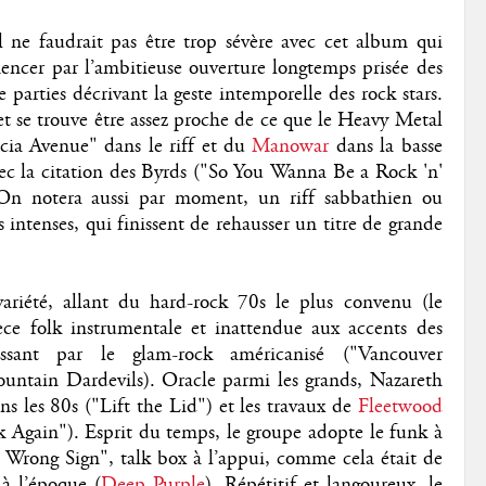
l ne faudrait pas être trop sévère avec cet album qui
encer par l’ambitieuse ouverture longtemps prisée des
e parties décrivant la geste intemporelle des rock stars.
t se trouve être assez proche de ce que le Heavy Metal
acia Avenue" dans le riff et du
Manowar
dans la basse
 avec la citation des Byrds ("So You Wanna Be a Rock 'n'
 On notera aussi par moment, un riff sabbathien ou
 intenses, qui finissent de rehausser un titre de grande
ariété, allant du hard-rock 70s le plus convenu (le
ièce folk instrumentale et inattendue aux accents des
sant par le glam-rock américanisé ("Vancouver
ntain Dardevils). Oracle parmi les grands, Nazareth
s les 80s ("Lift the Lid") et les travaux de
Fleetwood
Again"). Esprit du temps, le groupe adopte le funk à
Wrong Sign", talk box à l’appui, comme cela était de
 à l’époque (
Deep Purple
). Répétitif et langoureux, le