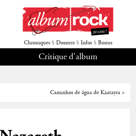
Chroniques
§
Dossiers
§
Infos
§
Bonus
Critique d'album
Caminhos de água de Kaatayra
>