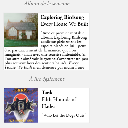
Album de la semaine
Exploring Birdsong
Every House We Built
"
Avec ce premier véritable
album, Exploring Birdsong
confirme pleinement les
espoirs placés en lui - peut-
être pas exactement de la manière que l'on
imaginait - mais avec une réussite indéniable. Si
l'on aurait aimé voir le groupe s'aventurer un peu
plus souvent hors des sentiers balisés,
Every
House We Built
n'en demeure pas moins l'une
des très belles surprises de cette année, porté par
plusieurs morceaux qui trouveront sans difficulté
À lire également
une place de choix dans vos playlists estivales.
"
Tank
Filth Hounds of
Hades
"Who Let the Dogs Out?"