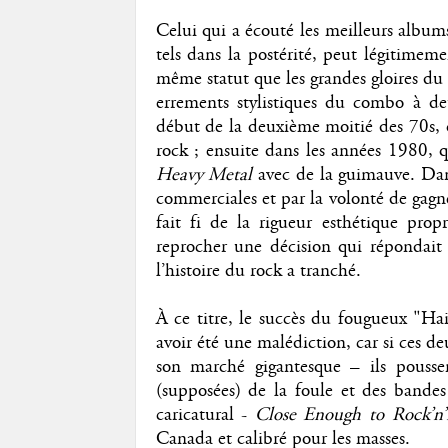
Celui qui a écouté les meilleurs albu
tels dans la postérité, peut légitime
même statut que les grandes gloires du 
errements stylistiques du combo à de
début de la deuxième moitié des 70s, 
rock ; ensuite dans les années 1980, 
Heavy Metal
avec de la guimauve. Dans
commerciales et par la volonté de gagn
fait fi de la rigueur esthétique pro
reprocher une décision qui répondait à
l’histoire du rock a tranché.
À ce titre, le succès du fougueux "H
avoir été une malédiction, car si ces de
son marché gigantesque – ils pousse
(supposées) de la foule et des bande
caricatural -
Close Enough to Rock’n’
Canada et calibré pour les masses.