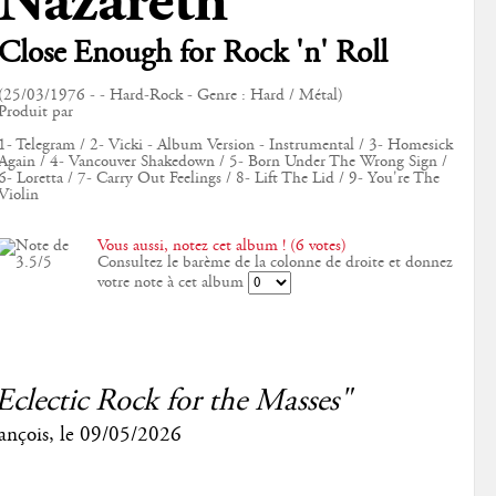
Nazareth
Close Enough for Rock 'n' Roll
(25/03/1976 - - Hard-Rock - Genre : Hard / Métal)
Produit par
1- Telegram / 2- Vicki - Album Version - Instrumental / 3- Homesick
Again / 4- Vancouver Shakedown / 5- Born Under The Wrong Sign /
6- Loretta / 7- Carry Out Feelings / 8- Lift The Lid / 9- You're The
Violin
Vous aussi, notez cet album ! (6 votes)
Consultez le barème de la colonne de droite et donnez
votre note à cet album
Eclectic Rock for the Masses"
ançois
, le
09/05/2026