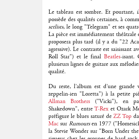
Le tableau est sombre. Et pourtant, i
possède des qualités certaines, à comm
setlists
, le long "Telegram" et ses quatr
La pièce est immédiatement théâtrale e
proposera plus tard (il y a du "22 Ac
agressive). Le contraste est saisissant
Roll Star") et le final
Beatles
-isant.
plusieurs lignes de guitare aux mélodies
qualité.
Du reste, l’album est d’une grande v
zeppelin-ien "Loretta") à la petite p
Allman Brothers
("Vicki"), en pas
Shakedown", entre
T-Rex
et Ozark Mou
préfigure le blues saturé de
ZZ Top
dan
Mac
sur
Rumours
en 1977 ("Homesick 
la Stevie Wonder sur "Born Under the 
rigueur chez les groupes de hard-rock