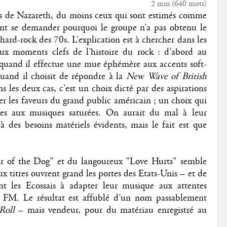
2 min
(
640
mots)
ms de Nazareth, du moins ceux qui sont estimés comme
ment se demander pourquoi le groupe n’a pas obtenu le
hard-rock des 70s. L’explication est à chercher dans les
ux moments clefs de l’histoire du rock : d’abord au
quand il effectue une mue éphémère aux accents soft-
quand il choisit de répondre à la
New Wave of British
 les deux cas, c’est un choix dicté par des aspirations
er les faveurs du grand public américain ; un choix qui
pres aux musiques saturées. On aurait du mal à leur
 des besoins matériels évidents, mais le fait est que
air of the Dog" et du langoureux "Love Hurts" semble
ux titres ouvrent grand les portes des Etats-Unis – et de
nt les Ecossais à adapter leur musique aux attentes
s FM. Le résultat est affublé d’un nom passablement
Roll
– mais vendeur, pour du matériau enregistré au