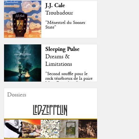
J.J. Cale
Troubadour
"Ménestrel du Sooner
State"
Sleeping Pulse
Dreams &
Limitations
"Second souffle pour le
rock ténébreux de la paire
Moss-Fazendeiro"
Dossiers