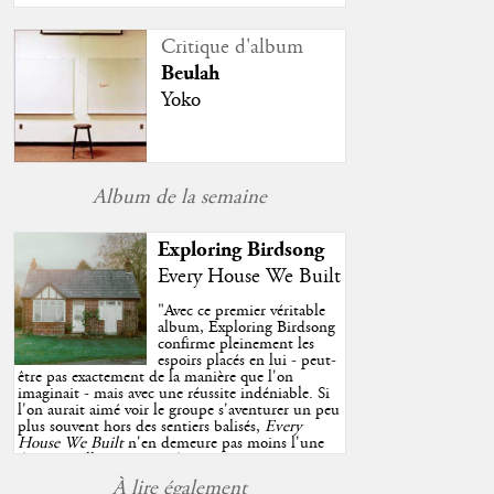
Critique d'album
Beulah
Yoko
Album de la semaine
Exploring Birdsong
Every House We Built
"
Avec ce premier véritable
album, Exploring Birdsong
confirme pleinement les
espoirs placés en lui - peut-
être pas exactement de la manière que l'on
imaginait - mais avec une réussite indéniable. Si
l'on aurait aimé voir le groupe s'aventurer un peu
plus souvent hors des sentiers balisés,
Every
House We Built
n'en demeure pas moins l'une
des très belles surprises de cette année, porté par
plusieurs morceaux qui trouveront sans difficulté
À lire également
une place de choix dans vos playlists estivales.
"