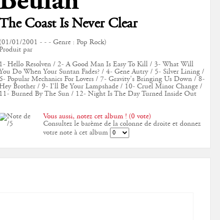
Beulah
The Coast Is Never Clear
(01/01/2001 - - - Genre : Pop Rock)
Produit par
1- Hello Resolven / 2- A Good Man Is Easy To Kill / 3- What Will
You Do When Your Suntan Fades? / 4- Gene Autry / 5- Silver Lining /
6- Popular Mechanics For Lovers / 7- Gravity's Bringing Us Down / 8-
Hey Brother / 9- I'll Be Your Lampshade / 10- Cruel Minor Change /
11- Burned By The Sun / 12- Night Is The Day Turned Inside Out
Vous aussi, notez cet album ! (0 vote)
Consultez le barème de la colonne de droite et donnez
votre note à cet album