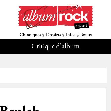
Chroniques
§
Dossiers
§
Infos
§
Bonus
Critique d'album