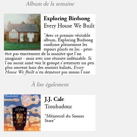
Album de la semaine
Exploring Birdsong
Every House We Built
"
Avec ce premier véritable
album, Exploring Birdsong
confirme pleinement les
espoirs placés en lui - peut-
être pas exactement de la manière que l'on
imaginait - mais avec une réussite indéniable. Si
l'on aurait aimé voir le groupe s'aventurer un peu
plus souvent hors des sentiers balisés,
Every
House We Built
n'en demeure pas moins l'une
des très belles surprises de cette année, porté par
plusieurs morceaux qui trouveront sans difficulté
À lire également
une place de choix dans vos playlists estivales.
"
J.J. Cale
Troubadour
"Ménestrel du Sooner
State"