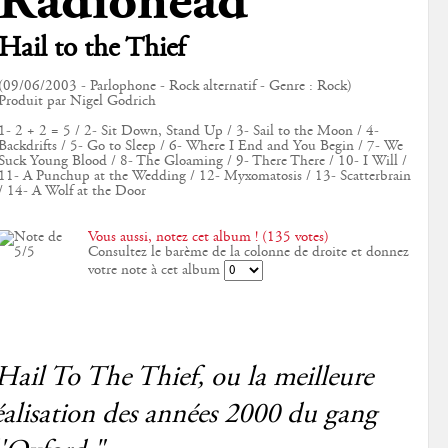
Radiohead
Hail to the Thief
(09/06/2003 - Parlophone - Rock alternatif - Genre : Rock)
Produit par Nigel Godrich
1- 2 + 2 = 5 / 2- Sit Down, Stand Up / 3- Sail to the Moon / 4-
Backdrifts / 5- Go to Sleep / 6- Where I End and You Begin / 7- We
Suck Young Blood / 8- The Gloaming / 9- There There / 10- I Will /
11- A Punchup at the Wedding / 12- Myxomatosis / 13- Scatterbrain
/ 14- A Wolf at the Door
Vous aussi, notez cet album ! (135 votes)
Consultez le barème de la colonne de droite et donnez
votre note à cet album
Hail To The Thief, ou la meilleure
éalisation des années 2000 du gang