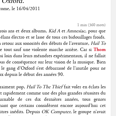
'Oxford."
rome
, le
16/04/2011
1 min
(
360
mots)
trois ans et deux albums,
Kid A
et
Amnesiac
, pour que
 élans électro et se lasse de tous ces bidouillages froids.
tour aux sonorités des débuts de l’aventure,
Hail To
tout sauf une violente marche arrière. Car si
Thom
ssi loin dans leurs méandres expérimentaux, il ne fallait
 pas de conséquence sur leur vision de la musique. Bien
 le gang d’Oxford s’est débarrassé de l’inutile pour ne
eux depuis le début des années 90.
 vraiment pop,
Hail To The Thief
fait voler en éclats les
ît rapidement comme une des plus grandes réussites du
urnable de ces dix dernières années, tous genres
nant que certains considèrent encore aujourd’hui cet
itres inédits. Depuis
OK Computer
, le groupe n’avait