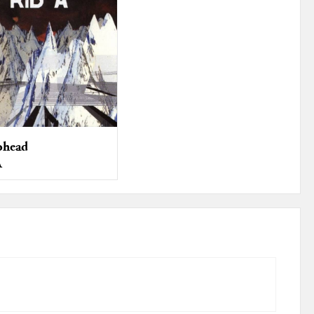
ohead
A