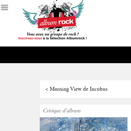
<
Morning View de Incubus
Critique d'album