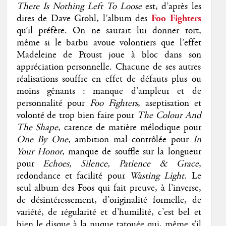
There Is Nothing Left To Loose
est, d’après les
dires de Dave Grohl, l’album des
Foo Fighters
qu’il préfère. On ne saurait lui donner tort,
même si le barbu avoue volontiers que l’effet
Madeleine de Proust joue à bloc dans son
appréciation personnelle. Chacune de ses autres
réalisations souffre en effet de défauts plus ou
moins gênants : manque d’ampleur et de
personnalité pour
Foo Fighters
, aseptisation et
volonté de trop bien faire pour
The Colour And
The Shape
, carence de matière mélodique pour
One By One
, ambition mal contrôlée pour
In
Your Honor
, manque de souffle sur la longueur
pour
Echoes, Silence, Patience & Grace
,
redondance et facilité pour
Wasting Light
. Le
seul album des Foos qui fait preuve, à l’inverse,
de désintéressement, d’originalité formelle, de
variété, de régularité et d’humilité, c’est bel et
bien le disque à la nuque tatouée qui, même s’il