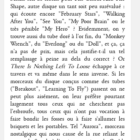
Shape, autre disque un tant soit peu surévalué :
qui écoute encore "February Stars", "Walking
After You", "See You", "My Poor Brain" ou le
très pénible "My Hero" ? Evidemment, on y
trouve aussi du tube doré à l'or fin, du "Monkey
Wrench", du "Everlong" ou du "Doll", et ça, ça
n'a pas de prix, mais cela justifie-t-il un tel
remplissage à peine au dela du correct ? Or
There Is Nothing Left To Loose
échappe à ce
travers et va même dans le sens inverse. Si les
morceaux du disque conçus comme des tubes
("Breakout", "Learning To Fly") passent on ne
peut plus aisément, on leur préfère pourtant
largement tous ceux qui ne cherchent pas
l'esbroufe, tous ceux qui n’ont pas vocation à
faire bondir les fosses ou à faire s’allumer les
briquets et les portables. Tel "Aurora", morceau
nostalgique qui nous cause de la rue reliant le