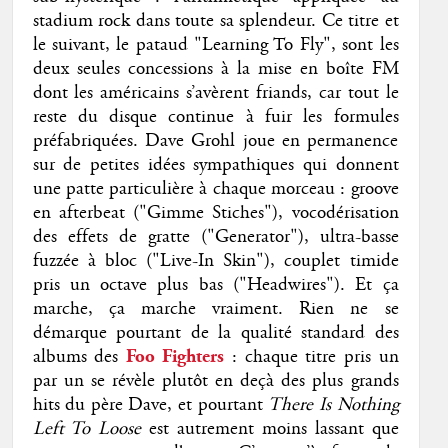
stadium rock dans toute sa splendeur. Ce titre et
le suivant, le pataud "Learning To Fly", sont les
deux seules concessions à la mise en boîte FM
dont les américains s’avèrent friands, car tout le
reste du disque continue à fuir les formules
préfabriquées. Dave Grohl joue en permanence
sur de petites idées sympathiques qui donnent
une patte particulière à chaque morceau : groove
en afterbeat ("Gimme Stiches"), vocodérisation
des effets de gratte ("Generator"), ultra-basse
fuzzée à bloc ("Live-In Skin"), couplet timide
pris un octave plus bas ("Headwires"). Et ça
marche, ça marche vraiment. Rien ne se
démarque pourtant de la qualité standard des
albums des
Foo Fighters
: chaque titre pris un
par un se révèle plutôt en deçà des plus grands
hits du père Dave, et pourtant
There Is Nothing
Left To Loose
est autrement moins lassant que