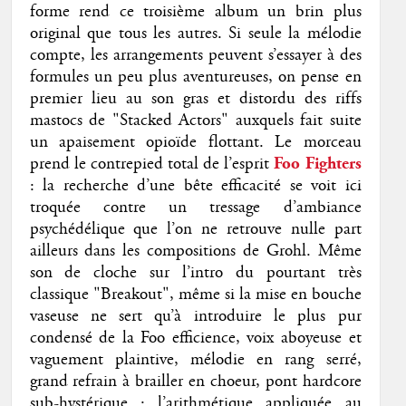
forme rend ce troisième album un brin plus
original que tous les autres. Si seule la mélodie
compte, les arrangements peuvent s’essayer à des
formules un peu plus aventureuses, on pense en
premier lieu au son gras et distordu des riffs
mastocs de "Stacked Actors" auxquels fait suite
un apaisement opioïde flottant. Le morceau
prend le contrepied total de l’esprit
Foo Fighters
: la recherche d’une bête efficacité se voit ici
troquée contre un tressage d’ambiance
psychédélique que l’on ne retrouve nulle part
ailleurs dans les compositions de Grohl. Même
son de cloche sur l’intro du pourtant très
classique "Breakout", même si la mise en bouche
vaseuse ne sert qu’à introduire le plus pur
condensé de la Foo efficience, voix aboyeuse et
vaguement plaintive, mélodie en rang serré,
grand refrain à brailler en choeur, pont hardcore
sub-hystérique : l’arithmétique appliquée au