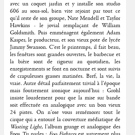
avec un coquet jardin et y installe son studio
606 au sous-sol, bien vite rejoint par tout ce
qu’il reste de son groupe, Nate Mendell et Taylor
Hawkins - le jovial remplaçant de William
Goldsmith. Puis emménagent également Adam
Kasper, le producteur, et son vieux pote de lycée
Jimmy Swanson. C’est le printemps, il fait beau,
les fenêtres sont grandes ouvertes, le barbecue et
la bière sont de rigueur au quotidien, les
enregistrements se font en nocturne et sont suivis
de crapuleuses grasses matinées. Bref, la vie, la
vraie. Autre détail parfaitement trivial à l'époque
mais foutrement ironique aujourd'hui : Grohl
insiste lourdement pour que la mise sur bande
soit effectuée en analogique avec un bon vieux
24 pistes. On n'ose vous remémorer tout le
cirque qui a entouré la couverture médiatique de
Wasting Light
, l’album grunge et analogique des
Foos. Tu parles :
Foo Fighters
est autrement plus