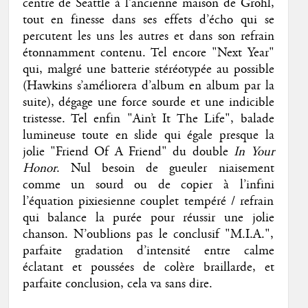
centre de Seattle à l’ancienne maison de Grohl,
tout en finesse dans ses effets d’écho qui se
percutent les uns les autres et dans son refrain
étonnamment contenu. Tel encore "Next Year"
qui, malgré une batterie stéréotypée au possible
(Hawkins s’améliorera d’album en album par la
suite), dégage une force sourde et une indicible
tristesse. Tel enfin "Ain’t It The Life", balade
lumineuse toute en slide qui égale presque la
jolie "Friend Of A Friend" du double
In Your
Honor
. Nul besoin de gueuler niaisement
comme un sourd ou de copier à l’infini
l’équation pixiesienne couplet tempéré / refrain
qui balance la purée pour réussir une jolie
chanson. N’oublions pas le conclusif "M.I.A.",
parfaite gradation d’intensité entre calme
éclatant et poussées de colère braillarde, et
parfaite conclusion, cela va sans dire.