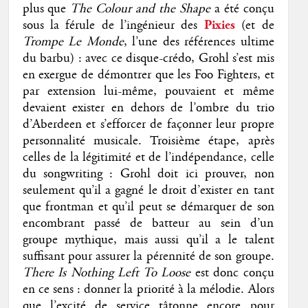
plus que
The Colour and the Shape
a été conçu
sous la férule de l’ingénieur des
Pixies
(et de
Trompe Le Monde
, l’une des références ultime
du barbu) : avec ce disque-crédo, Grohl s’est mis
en exergue de démontrer que les Foo Fighters, et
par extension lui-même, pouvaient et même
devaient exister en dehors de l’ombre du trio
d’Aberdeen et s’efforcer de façonner leur propre
personnalité musicale. Troisième étape, après
celles de la légitimité et de l’indépendance, celle
du songwriting : Grohl doit ici prouver, non
seulement qu’il a gagné le droit d’exister en tant
que frontman et qu’il peut se démarquer de son
encombrant passé de batteur au sein d’un
groupe mythique, mais aussi qu’il a le talent
suffisant pour assurer la pérennité de son groupe.
There Is Nothing Left To Loose
est donc conçu
en ce sens : donner la priorité à la mélodie. Alors
que l’excité de service tâtonne encore pour