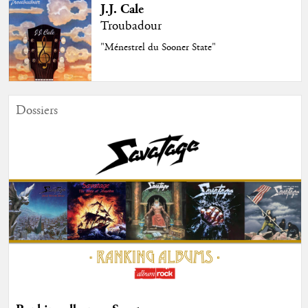
J.J. Cale
Troubadour
"Ménestrel du Sooner State"
Dossiers