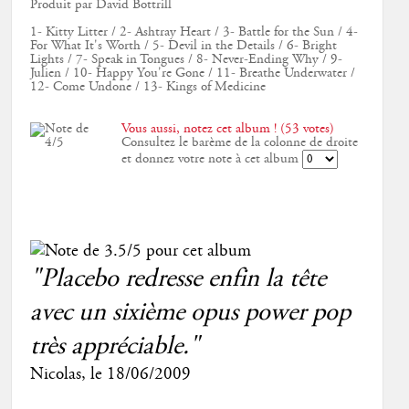
Produit par David Bottrill
1- Kitty Litter / 2- Ashtray Heart / 3- Battle for the Sun / 4-
For What It's Worth / 5- Devil in the Details / 6- Bright
Lights / 7- Speak in Tongues / 8- Never-Ending Why / 9-
Julien / 10- Happy You're Gone / 11- Breathe Underwater /
12- Come Undone / 13- Kings of Medicine
Vous aussi, notez cet album ! (53 votes)
Consultez le barème de la colonne de droite
et donnez votre note à cet album
"Placebo redresse enfin la tête
avec un sixième opus power pop
très appréciable."
Nicolas
, le
18/06/2009