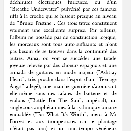
déchirures électriques furieuses, ou d'un
"Breathe Underwater" pulvérisé par ces fameux
riffs à la croche qui se hissent presque au niveau
de "Bruise Pristine". Ces trois titres constituent
vraiment une excellente surprise. Par ailleurs,
l'album ne possède pas de construction logique,
les morceaux sont tous auto-suffisants et n'ont
pas besoin de se trouver dans la continuité des
autres. Ainsi, on voit se succéder une tirade
joyeuse relevée par des choeurs espagnols et une
armada de guitares en mode majeur ("Ashtray
Heart", très proche dans l'esprit d'un "Teenage
Angst" allégé), une marche guerrière s'atomisant
elle-même sous des rafales de batterie et de
violons ("Battle For The Sun", impérial), un
single sous amphétamines à la rythmique binaire
endiablée ("For What It's Worth", merci à Mr
Forrest et aux trompettistes car le plantage
n'était pas loin) et un mid-tempo vénéneux