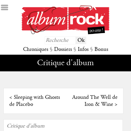
Chroniques
§
Dossiers
§
Infos
§
Bonus
Critique d'album
<
Sleeping with Ghosts
Around The Well de
de Placebo
Iron & Wine
>
Critique d'album