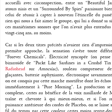
accueilli avec circonspection, entre un “Beautiful J
atours niais et un “Surrounded By Spies” paraissant bie
celui de réussir à capter à nouveau l’étincelle du passé
rien qui nous a fait aimer le groupe, qui lui a donné sa si
ces maniérismes sonores que l’on n’avait plus entendu
vingt-cinq ans, au moins.
Car si les deux titres précités n’avaient rien d’impress
première approche, la sensation s’avère toute différ
“Forever Chemicals”. Électricité syncopée (on pense 
bizarroïde de “Packt Like Sardines in a Crushd Ti
Radiohead
sur
Amnesiac
), rouleau compresseur de
glaçantes, batterie asphyxiante, électronique savamment 
on est conquis par cette marche mortifère dont les échos
immédiatement à “Pure Morning”. La production se 
complexe, certes au bénéfice de la voix nasillarde de 
traîne et chevrote à qui mieux-mieux, et si l’on re
puissance antérieure des cordes de Placebo, on se laisse 
fil du temps par cette couleur certes moins rentre-de