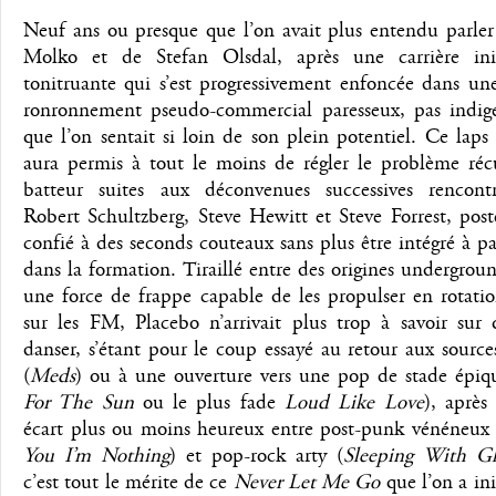
Neuf ans ou presque que l’on avait plus entendu parler
Molko et de Stefan Olsdal, après une carrière ini
tonitruante qui s’est progressivement enfoncée dans un
ronronnement pseudo-commercial paresseux, pas indig
que l’on sentait si loin de son plein potentiel. Ce lap
aura permis à tout le moins de régler le problème réc
batteur suites aux déconvenues successives rencont
Robert Schultzberg, Steve Hewitt et Steve Forrest, post
confié à des seconds couteaux sans plus être intégré à pa
dans la formation. Tiraillé entre des origines undergroun
une force de frappe capable de les propulser en rotati
sur les FM, Placebo n’arrivait plus trop à savoir sur 
danser, s’étant pour le coup essayé au retour aux sour
(
Meds
) ou à une ouverture vers une pop de stade épiq
For The Sun
ou le plus fade
Loud Like Love
), après
écart plus ou moins heureux entre post-punk vénéneux 
You I’m Nothing
) et pop-rock arty (
Sleeping With Gh
c’est tout le mérite de ce
Never Let Me Go
que l’on a in