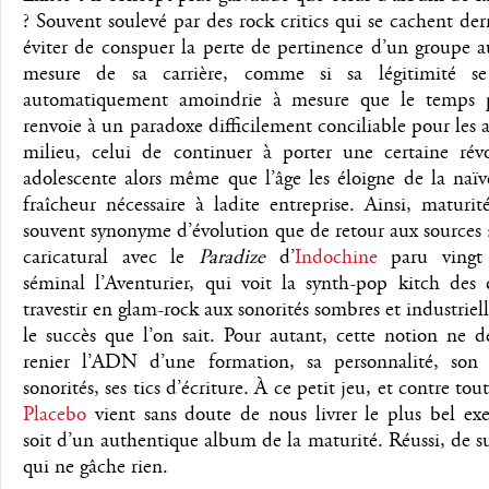
? Souvent soulevé par des rock critics qui se cachent der
éviter de conspuer la perte de pertinence d’un groupe a
mesure de sa carrière, comme si sa légitimité se
automatiquement amoindrie à mesure que le temps pa
renvoie à un paradoxe difficilement conciliable pour les 
milieu, celui de continuer à porter une certaine révo
adolescente alors même que l’âge les éloigne de la naïv
fraîcheur nécessaire à ladite entreprise. Ainsi, maturit
souvent synonyme d’évolution que de retour aux sources
caricatural avec le
Paradize
d’
Indochine
paru vingt 
séminal l’Aventurier, qui voit la synth-pop kitch des 
travestir en glam-rock aux sonorités sombres et industrie
le succès que l’on sait. Pour autant, cette notion ne d
renier l’ADN d’une formation, sa personnalité, son s
sonorités, ses tics d’écriture. À ce petit jeu, et contre tou
Placebo
vient sans doute de nous livrer le plus bel ex
soit d’un authentique album de la maturité. Réussi, de su
qui ne gâche rien.