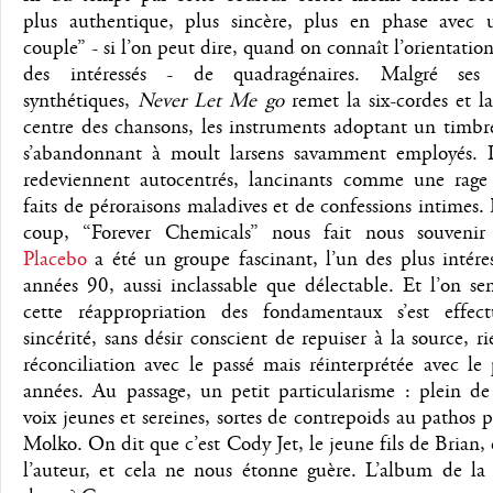
plus authentique, plus sincère, plus en phase avec 
couple” - si l’on peut dire, quand on connaît l’orientation
des intéressés - de quadragénaires. Malgré ses 
synthétiques,
Never Let Me go
remet la six-cordes et l
centre des chansons, les instruments adoptant un timbr
s’abandonnant à moult larsens savamment employés. L
redeviennent autocentrés, lancinants comme une rage
faits de péroraisons maladives et de confessions intimes.
coup, “Forever Chemicals” nous fait nous souveni
Placebo
a été un groupe fascinant, l’un des plus intére
années 90, aussi inclassable que délectable. Et l’on se
cette réappropriation des fondamentaux s’est effec
sincérité, sans désir conscient de repuiser à la source, r
réconciliation avec le passé mais réinterprétée avec le
années. Au passage, un petit particularisme : plein de
voix jeunes et sereines, sortes de contrepoids au pathos
Molko. On dit que c’est Cody Jet, le jeune fils de Brian, 
l’auteur, et cela ne nous étonne guère. L’album de la 