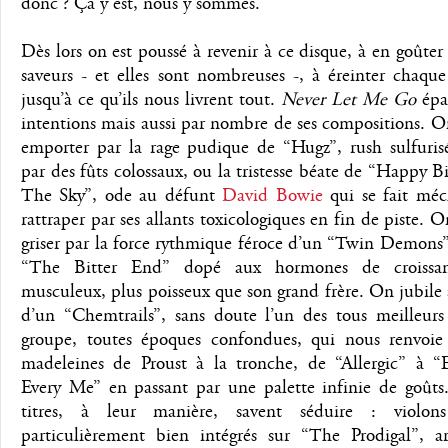
donc ? Ça y est, nous y sommes.
Dès lors on est poussé à revenir à ce disque, à en goûter 
saveurs - et elles sont nombreuses -, à éreinter chaqu
jusqu’à ce qu’ils nous livrent tout.
Never Let Me Go
épat
intentions mais aussi par nombre de ses compositions. On
emporter par la rage pudique de “Hugz”, rush sulfuris
par des fûts colossaux, ou la tristesse béate de “Happy B
The Sky”, ode au défunt
David Bowie
qui se fait mé
rattraper par ses allants toxicologiques en fin de piste. On
griser par la force rythmique féroce d’un “Twin Demons”
“The Bitter End” dopé aux hormones de croissan
musculeux, plus poisseux que son grand frère. On jubile 
d’un “Chemtrails”, sans doute l’un des tous meilleurs 
groupe, toutes époques confondues, qui nous renvoie
madeleines de Proust à la tronche, de “Allergic” à “
Every Me” en passant par une palette infinie de goûts.
titres, à leur manière, savent séduire : violons
particulièrement bien intégrés sur “The Prodigal”, a