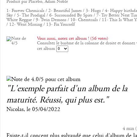
Produit par Placebo, Adam Noble
1- Forever Chemicals / 2- Beautiful James / 3- Hugz / 4- Happy birthda
Sky / 5- The Prodigal / 6- Surrounded By Spies / 7- Try Better Next Ti
White Reggae / 9- Twin Demons / 10- Chemtrails / 11- This Is What 
/ 12- Went Missing / 13- Fix Yourself
Vous aussi, notez cet album ! (56 votes)
Consultez le barème de la colonne de droite et donnez 
cet album
"L'exemple parfait d'un album de la
maturité. Réussi, qui plus est."
Nicolas
, le
05/04/2022
4 min
(
Existe-t-il concept plus galvaudé que celui d’album de l