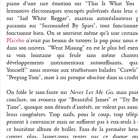
piano d’une rare émotion sur “This Is What You 
leitmotivs électroniques syncopés pulvérisés dans leur 
sur “Sad White Reggae”, mantras autoréalisateurs 
paranoïa sur “Surrounded By Spies”, tout fonctionne
fonctionne bien. On se souvient même qu’à une certain
Placebo
n’avait pas besoin de tutoyer la pop pour nous 
dans son univers. “Went Missing” en est le plus bel exe
sa voix lointaine qui feule sans même chante
développements instrumentaux autosuffisants, qu
Yourself” nous renvoie aux ténébreuses balades “Crawls”
"Peeping Tom”, mise à nu presque obscène dans sa crudit
On frôle le sans-faute sur
Never Let Me Go
, mais puis
conclure, on avouera que “Beautiful James” et “Try Be
Time”, quoique non dénués d’intérêt, ne volent pas auss
leurs congénères. Trop naïfs, pour le coup, trop télép
peinent à convaincre mais ne suffisent pas à eux-seuls 
ce huitième album de briller. Fans de la première heur
croyiez plus, laissez-vous tenter par ce disque qu